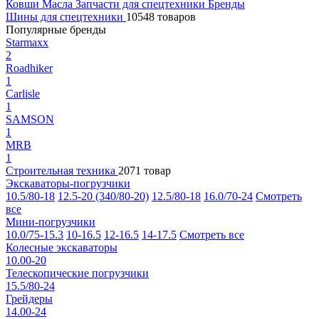
Ковши
Масла
Запчасти для спецтехники
Бренды
Шины для спецтехники
10548 товаров
Популярные бренды
Starmaxx
2
Roadhiker
1
Carlisle
1
SAMSON
1
MRB
1
Строительная техника
2071 товар
Экскаваторы-погрузчики
10.5/80-18
12.5-20 (340/80-20)
12.5/80-18
16.0/70-24
Смотреть
все
Мини-погрузчики
10.0/75-15.3
10-16.5
12-16.5
14-17.5
Смотреть все
Колесные экскаваторы
10.00-20
Телескопические погрузчики
15.5/80-24
Грейдеры
14.00-24