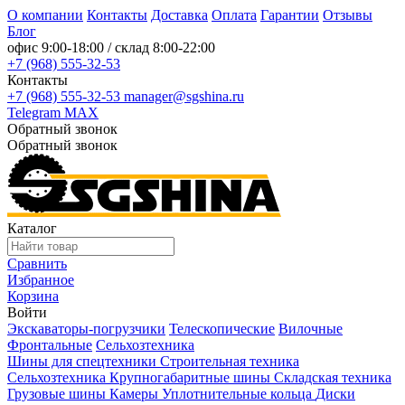
О компании
Контакты
Доставка
Оплата
Гарантии
Отзывы
Блог
офис
9:00-18:00
/ склад
8:00-22:00
+7 (968) 555-32-53
Контакты
+7 (968) 555-32-53
manager@sgshina.ru
Telegram
MAX
Обратный звонок
Обратный звонок
Каталог
Сравнить
Избранное
Корзина
Войти
Экскаваторы-погрузчики
Телескопические
Вилочные
Фронтальные
Сельхозтехника
Шины для спецтехники
Строительная техника
Сельхозтехника
Крупногабаритные шины
Складская техника
Грузовые шины
Камеры
Уплотнительные кольца
Диски