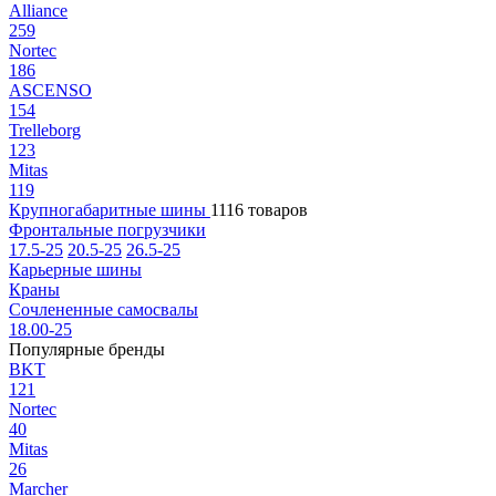
Alliance
259
Nortec
186
ASCENSO
154
Trelleborg
123
Mitas
119
Крупногабаритные шины
1116 товаров
Фронтальные погрузчики
17.5-25
20.5-25
26.5-25
Карьерные шины
Краны
Сочлененные самосвалы
18.00-25
Популярные бренды
BKT
121
Nortec
40
Mitas
26
Marcher