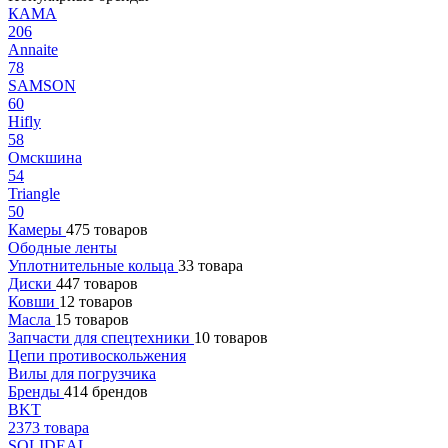
КАМА
206
Annaite
78
SAMSON
60
Hifly
58
Омскшина
54
Triangle
50
Камеры
475 товаров
Ободные ленты
Уплотнительные кольца
33 товара
Диски
447 товаров
Ковши
12 товаров
Масла
15 товаров
Запчасти для спецтехники
10 товаров
Цепи противоскольжения
Вилы для погрузчика
Бренды
414 брендов
BKT
2373 товара
SOLIDEAL