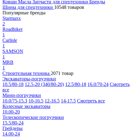
Ковши
Масла
Запчасти для спецтехники
Бренды
Шины для спецтехники
10548 товаров
Популярные бренды
Starmaxx
2
Roadhiker
1
Carlisle
1
SAMSON
1
MRB
1
Строительная техника
2071 товар
Экскаваторы-погрузчики
10.5/80-18
12.5-20 (340/80-20)
12.5/80-18
16.0/70-24
Смотреть
все
Мини-погрузчики
10.0/75-15.3
10-16.5
12-16.5
14-17.5
Смотреть все
Колесные экскаваторы
10.00-20
Телескопические погрузчики
15.5/80-24
Грейдеры
14.00-24