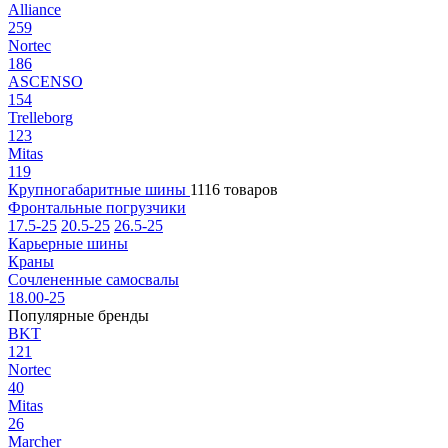
Alliance
259
Nortec
186
ASCENSO
154
Trelleborg
123
Mitas
119
Крупногабаритные шины
1116 товаров
Фронтальные погрузчики
17.5-25
20.5-25
26.5-25
Карьерные шины
Краны
Сочлененные самосвалы
18.00-25
Популярные бренды
BKT
121
Nortec
40
Mitas
26
Marcher