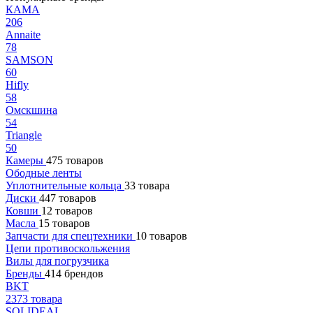
КАМА
206
Annaite
78
SAMSON
60
Hifly
58
Омскшина
54
Triangle
50
Камеры
475 товаров
Ободные ленты
Уплотнительные кольца
33 товара
Диски
447 товаров
Ковши
12 товаров
Масла
15 товаров
Запчасти для спецтехники
10 товаров
Цепи противоскольжения
Вилы для погрузчика
Бренды
414 брендов
BKT
2373 товара
SOLIDEAL