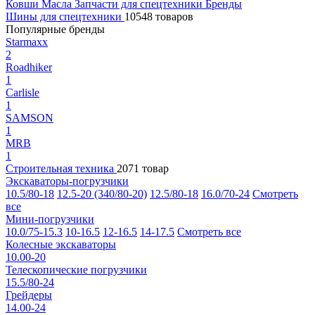
Ковши
Масла
Запчасти для спецтехники
Бренды
Шины для спецтехники
10548 товаров
Популярные бренды
Starmaxx
2
Roadhiker
1
Carlisle
1
SAMSON
1
MRB
1
Строительная техника
2071 товар
Экскаваторы-погрузчики
10.5/80-18
12.5-20 (340/80-20)
12.5/80-18
16.0/70-24
Смотреть
все
Мини-погрузчики
10.0/75-15.3
10-16.5
12-16.5
14-17.5
Смотреть все
Колесные экскаваторы
10.00-20
Телескопические погрузчики
15.5/80-24
Грейдеры
14.00-24