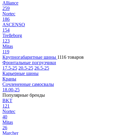
Alliance
259
Nortec
186
ASCENSO
154
Trelleborg
123
Mitas
119
Крупногабаритные шины
1116 товаров
Фронтальные погрузчики
17.5-25
20.5-25
26.5-25
Карьерные шины
Краны
Сочлененные самосвалы
18.00-25
Популярные бренды
BKT
121
Nortec
40
Mitas
26
Marcher