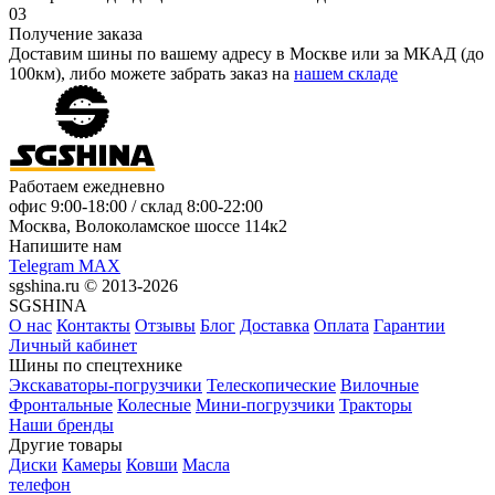
03
Получение заказа
Доставим шины по вашему адресу в Москве или за МКАД (до
100км), либо можете забрать заказ на
нашем складе
Работаем ежедневно
офис
9:00-18:00
/ склад
8:00-22:00
Москва, Волоколамское шоссе 114к2
Напишите нам
Telegram
MAX
sgshina.ru © 2013-2026
SGSHINA
О нас
Контакты
Отзывы
Блог
Доставка
Оплата
Гарантии
Личный кабинет
Шины по спецтехнике
Экскаваторы-погрузчики
Телескопические
Вилочные
Фронтальные
Колесные
Мини-погрузчики
Тракторы
Наши бренды
Другие товары
Диски
Камеры
Ковши
Масла
телефон