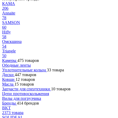
КАМА
206
Annaite
78
SAMSON
60
Hifly
58
Омскшина
54
Triangle
50
Камеры
475 товаров
Ободные ленты
Уплотнительные кольца
33 товара
Диски
447 товаров
Ковши
12 товаров
Масла
15 товаров
Запчасти для спецтехники
10 товаров
Цепи противоскольжения
Вилы для погрузчика
Бренды
414 брендов
BKT
2373 товара
SOLIDEAL