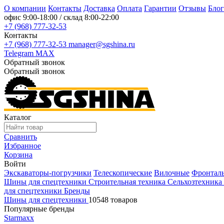
О компании
Контакты
Доставка
Оплата
Гарантии
Отзывы
Блог
офис
9:00-18:00
/ склад
8:00-22:00
+7 (968) 777-32-53
Контакты
+7 (968) 777-32-53
manager@sgshina.ru
Telegram
MAX
Обратный звонок
Обратный звонок
Каталог
Сравнить
Избранное
Корзина
Войти
Экскаваторы-погрузчики
Телескопические
Вилочные
Фронтал
Шины для спецтехники
Строительная техника
Сельхозтехника
для спецтехники
Бренды
Шины для спецтехники
10548 товаров
Популярные бренды
Starmaxx