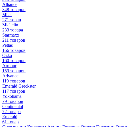
Alliance
348 товаров
Mitas
271 товар
Michelin
233 товара
Starmaxx
211 товаров
Petlas
166 товаров
Ozka
160 товаров
Armour
159 товаров
Advance
119 товаров
Emerald Greckster
117 товаров
Yokohama
79 товаров
Continental
72 товара
Emerald
61 товар
О компании
Контакты
Акции
Доставка
Оплата
Гарантии
Отзы