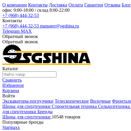
О компании
Контакты
Доставка
Оплата
Гарантии
Отзывы
Блог
офис
9:00-18:00
/ склад
8:00-22:00
+7 (968) 444-32-53
Контакты
+7 (968) 444-32-53
manager@sgshina.ru
Telegram
MAX
Обратный звонок
Обратный звонок
Каталог
Сравнить
Избранное
Корзина
Войти
Экскаваторы-погрузчики
Телескопические
Вилочные
Фронтал
Шины для спецтехники
Строительная техника
Сельхозтехника
для спецтехники
Бренды
Шины для спецтехники
10548 товаров
Популярные бренды
Starmaxx