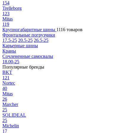
154
Trelleborg
123
Mitas
119
Крупногабаритные шины
1116 товаров
Фронтальные погрузчики
17.5-25
20.5-25
26.5-25
Карьерные шины
Краны
Сочлененные самосвалы
18.00-25
Популярные бренды
BKT
121
Nortec
40
Mitas
26
Marcher
25
SOLIDEAL
25
Michelin
17