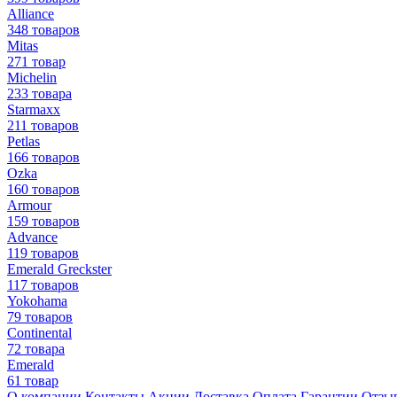
Alliance
348 товаров
Mitas
271 товар
Michelin
233 товара
Starmaxx
211 товаров
Petlas
166 товаров
Ozka
160 товаров
Armour
159 товаров
Advance
119 товаров
Emerald Greckster
117 товаров
Yokohama
79 товаров
Continental
72 товара
Emerald
61 товар
О компании
Контакты
Акции
Доставка
Оплата
Гарантии
Отзы