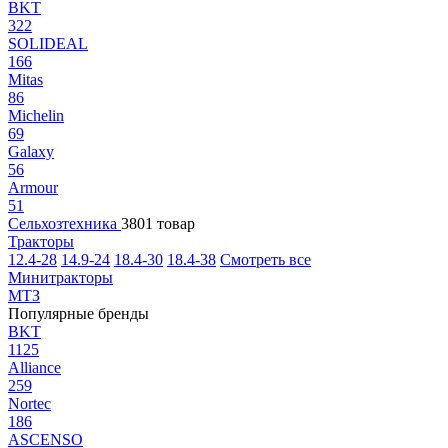
BKT
322
SOLIDEAL
166
Mitas
86
Michelin
69
Galaxy
56
Armour
51
Сельхозтехника
3801 товар
Тракторы
12.4-28
14.9-24
18.4-30
18.4-38
Смотреть все
Минитракторы
МТЗ
Популярные бренды
BKT
1125
Alliance
259
Nortec
186
ASCENSO