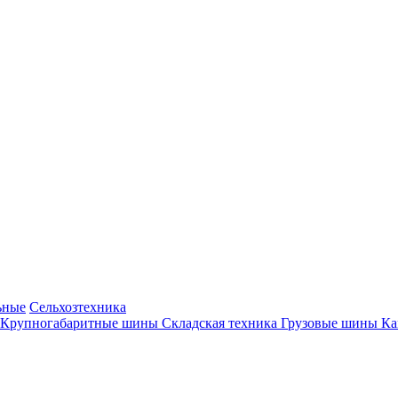
ьные
Сельхозтехника
Крупногабаритные шины
Складская техника
Грузовые шины
К