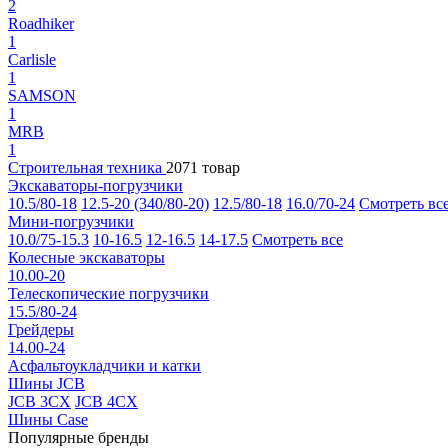
2
Roadhiker
1
Carlisle
1
SAMSON
1
MRB
1
Строительная техника
2071 товар
Экскаваторы-погрузчики
10.5/80-18
12.5-20 (340/80-20)
12.5/80-18
16.0/70-24
Смотреть вс
Мини-погрузчики
10.0/75-15.3
10-16.5
12-16.5
14-17.5
Смотреть все
Колесные экскаваторы
10.00-20
Телескопические погрузчики
15.5/80-24
Грейдеры
14.00-24
Асфальтоукладчики и катки
Шины JCB
JCB 3CX
JCB 4CX
Шины Case
Популярные бренды