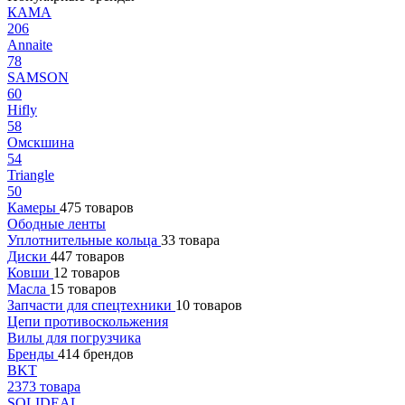
КАМА
206
Annaite
78
SAMSON
60
Hifly
58
Омскшина
54
Triangle
50
Камеры
475 товаров
Ободные ленты
Уплотнительные кольца
33 товара
Диски
447 товаров
Ковши
12 товаров
Масла
15 товаров
Запчасти для спецтехники
10 товаров
Цепи противоскольжения
Вилы для погрузчика
Бренды
414 брендов
BKT
2373 товара
SOLIDEAL