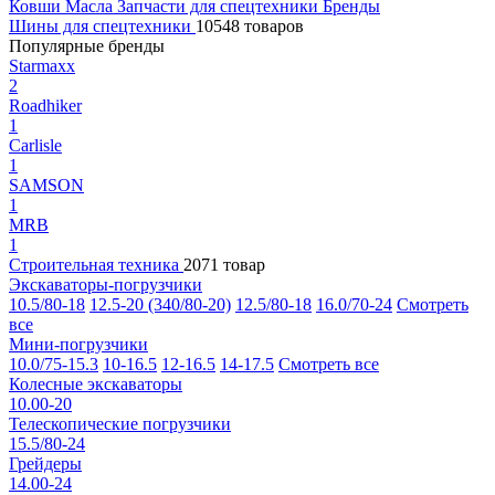
Ковши
Масла
Запчасти для спецтехники
Бренды
Шины для спецтехники
10548 товаров
Популярные бренды
Starmaxx
2
Roadhiker
1
Carlisle
1
SAMSON
1
MRB
1
Строительная техника
2071 товар
Экскаваторы-погрузчики
10.5/80-18
12.5-20 (340/80-20)
12.5/80-18
16.0/70-24
Смотреть
все
Мини-погрузчики
10.0/75-15.3
10-16.5
12-16.5
14-17.5
Смотреть все
Колесные экскаваторы
10.00-20
Телескопические погрузчики
15.5/80-24
Грейдеры
14.00-24