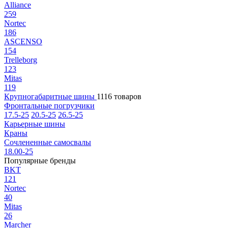
Alliance
259
Nortec
186
ASCENSO
154
Trelleborg
123
Mitas
119
Крупногабаритные шины
1116 товаров
Фронтальные погрузчики
17.5-25
20.5-25
26.5-25
Карьерные шины
Краны
Сочлененные самосвалы
18.00-25
Популярные бренды
BKT
121
Nortec
40
Mitas
26
Marcher