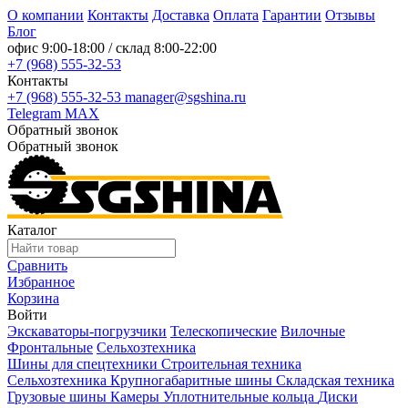
О компании
Контакты
Доставка
Оплата
Гарантии
Отзывы
Блог
офис
9:00-18:00
/ склад
8:00-22:00
+7 (968) 555-32-53
Контакты
+7 (968) 555-32-53
manager@sgshina.ru
Telegram
MAX
Обратный звонок
Обратный звонок
Каталог
Сравнить
Избранное
Корзина
Войти
Экскаваторы-погрузчики
Телескопические
Вилочные
Фронтальные
Сельхозтехника
Шины для спецтехники
Строительная техника
Сельхозтехника
Крупногабаритные шины
Складская техника
Грузовые шины
Камеры
Уплотнительные кольца
Диски