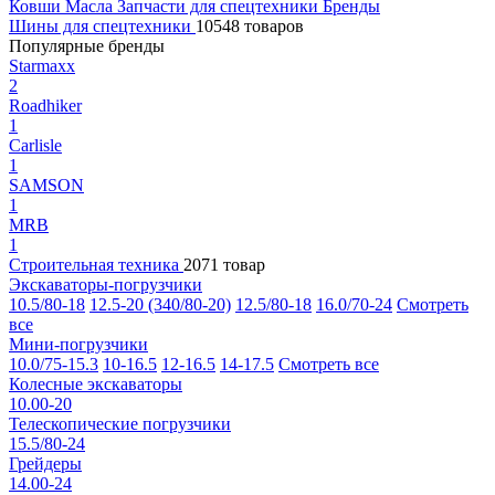
Ковши
Масла
Запчасти для спецтехники
Бренды
Шины для спецтехники
10548 товаров
Популярные бренды
Starmaxx
2
Roadhiker
1
Carlisle
1
SAMSON
1
MRB
1
Строительная техника
2071 товар
Экскаваторы-погрузчики
10.5/80-18
12.5-20 (340/80-20)
12.5/80-18
16.0/70-24
Смотреть
все
Мини-погрузчики
10.0/75-15.3
10-16.5
12-16.5
14-17.5
Смотреть все
Колесные экскаваторы
10.00-20
Телескопические погрузчики
15.5/80-24
Грейдеры
14.00-24