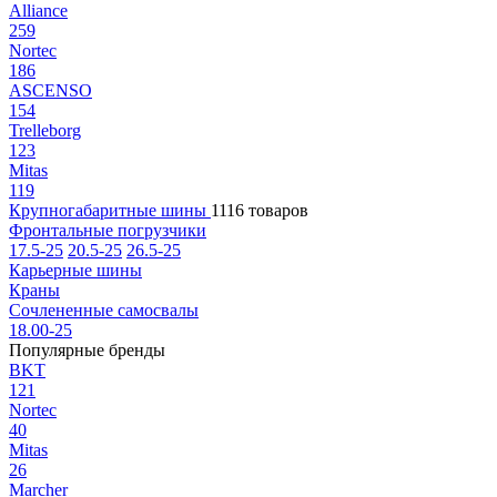
Alliance
259
Nortec
186
ASCENSO
154
Trelleborg
123
Mitas
119
Крупногабаритные шины
1116 товаров
Фронтальные погрузчики
17.5-25
20.5-25
26.5-25
Карьерные шины
Краны
Сочлененные самосвалы
18.00-25
Популярные бренды
BKT
121
Nortec
40
Mitas
26
Marcher