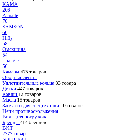
КАМА
206
Annaite
78
SAMSON
60
Hifly
58
Омскшина
54
Triangle
50
Камеры
475 товаров
Ободные ленты
Уплотнительные кольца
33 товара
Диски
447 товаров
Ковши
12 товаров
Масла
15 товаров
Запчасти для спецтехники
10 товаров
Цепи противоскольжения
Вилы для погрузчика
Бренды
414 брендов
BKT
2373 товара
SOLIDEAL