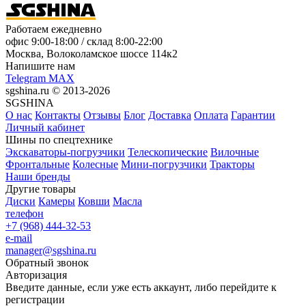
Работаем ежедневно
офис
9:00-18:00
/ склад
8:00-22:00
Москва, Волоколамское шоссе 114к2
Напишите нам
Telegram
MAX
sgshina.ru © 2013-2026
SGSHINA
О нас
Контакты
Отзывы
Блог
Доставка
Оплата
Гарантии
Личный кабинет
Шины по спецтехнике
Экскаваторы-погрузчики
Телескопические
Вилочные
Фронтальные
Колесные
Мини-погрузчики
Тракторы
Наши бренды
Другие товары
Диски
Камеры
Ковши
Масла
телефон
+7 (968) 444-32-53
e-mail
manager@sgshina.ru
Обратный звонок
Авторизация
Введите данные, если уже есть аккаунт, либо перейдите к
регистрации