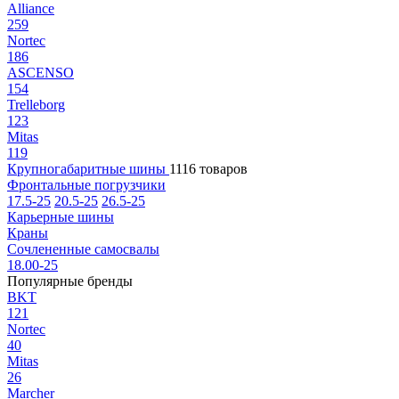
Alliance
259
Nortec
186
ASCENSO
154
Trelleborg
123
Mitas
119
Крупногабаритные шины
1116 товаров
Фронтальные погрузчики
17.5-25
20.5-25
26.5-25
Карьерные шины
Краны
Сочлененные самосвалы
18.00-25
Популярные бренды
BKT
121
Nortec
40
Mitas
26
Marcher