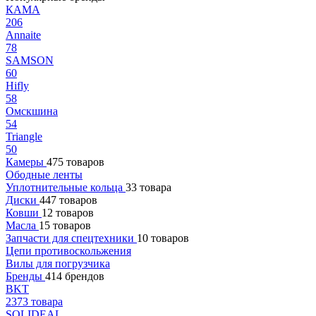
КАМА
206
Annaite
78
SAMSON
60
Hifly
58
Омскшина
54
Triangle
50
Камеры
475 товаров
Ободные ленты
Уплотнительные кольца
33 товара
Диски
447 товаров
Ковши
12 товаров
Масла
15 товаров
Запчасти для спецтехники
10 товаров
Цепи противоскольжения
Вилы для погрузчика
Бренды
414 брендов
BKT
2373 товара
SOLIDEAL