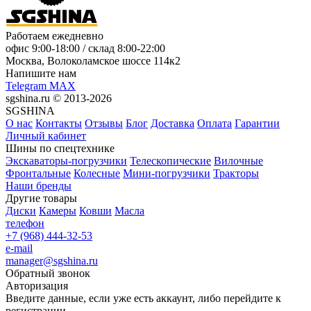
Работаем ежедневно
офис
9:00-18:00
/ склад
8:00-22:00
Москва, Волоколамское шоссе 114к2
Напишите нам
Telegram
MAX
sgshina.ru © 2013-2026
SGSHINA
О нас
Контакты
Отзывы
Блог
Доставка
Оплата
Гарантии
Личный кабинет
Шины по спецтехнике
Экскаваторы-погрузчики
Телескопические
Вилочные
Фронтальные
Колесные
Мини-погрузчики
Тракторы
Наши бренды
Другие товары
Диски
Камеры
Ковши
Масла
телефон
+7 (968) 444-32-53
e-mail
manager@sgshina.ru
Обратный звонок
Авторизация
Введите данные, если уже есть аккаунт, либо перейдите к
регистрации