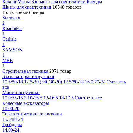
Ковши
Масла
Запчасти для спецтехники
Бренды
Шины для спецтехники
10548 товаров
Популярные бренды
Starmaxx
2
Roadhiker
1
Carlisle
1
SAMSON
1
MRB
1
Строительная техника
2071 товар
Экскаваторы-погрузчики
10.5/80-18
12.5-20 (340/80-20)
12.5/80-18
16.0/70-24
Смотреть
все
Мини-погрузчики
10.0/75-15.3
10-16.5
12-16.5
14-17.5
Смотреть все
Колесные экскаваторы
10.00-20
Телескопические погрузчики
15.5/80-24
Грейдеры
14.00-24