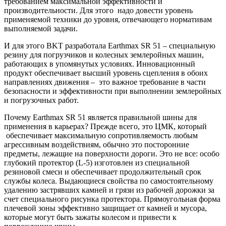
требованием максимальной эффективности и
производительности. Для этого надо довести уровень
применяемой техники до уровня, отвечающего нормативам
выполняемой задачи.
И для этого BKT разработала Earthmax SR 51 – специальную
резину для погрузчиков и колесных землеройных машин,
работающих в упомянутых условиях. Инновационный
продукт обеспечивает высший уровень сцепления в обоих
направлениях движения – это важное требование в части
безопасности и эффективности при выполнении землеройных
и погрузочных работ.
Почему Earthmax SR 51 является правильной шины для
применения в карьерах? Прежде всего, это ЦМК, который
обеспечивает максимальную сопротивляемость любым
агрессивным воздействиям, обычно это посторонние
предметы, лежащие на поверхности дороги. Это не все: особо
глубокий протектор (L-5) изготовлен из специальной
резиновой смеси и обеспечивает продолжительный срок
службы колеса. Выдающиеся свойства по самостоятельному
удалению застрявших камней и грязи из рабочей дорожки за
счет специального рисунка протектора. Прямоугольная форма
плечевой зоны эффективно защищает от камней и мусора,
которые могут быть зажаты колесом и привести к