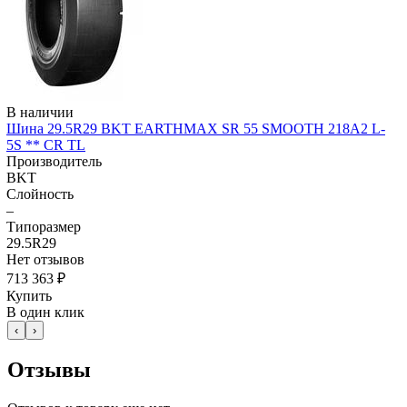
В наличии
Шина 29.5R29 BKT EARTHMAX SR 55 SMOOTH 218A2 L-
5S ** CR TL
Производитель
BKT
Слойность
–
Типоразмер
29.5R29
Нет отзывов
713 363 ₽
Купить
В один клик
‹
›
Отзывы