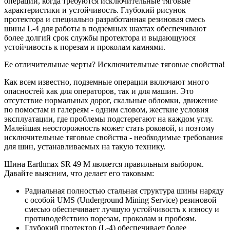
операций, когда требуются исключительные тяговые
характеристики и устойчивость. Глубокий рисунок
протектора и специально разработанная резиновая смесь
шины L-4 для работы в подземных шахтах обеспечивают
более долгий срок службы протектора и выдающуюся
устойчивость к порезам и проколам камнями.
Ее отличительные черты? Исключительные тяговые свойства!
Как всем известно, подземные операции включают много
опасностей как для операторов, так и для машин. Это
отсутствие нормальных дорог, скальные обломки, движение
по помостам и галереям - одним словом, жесткие условия
эксплуатации, где проблемы подстерегают на каждом углу.
Малейшая неосторожность может стать роковой, и поэтому
исключительные тяговые свойства - необходимые требования
для шин, устанавливаемых на такую технику.
Шина Earthmax SR 49 M является правильным выбором.
Давайте выясним, что делает его таковым:
Радиальная полностью стальная структура шины наряду
с особой UMS (Underground Mining Service) резиновой
смесью обеспечивает лучшую устойчивость к износу и
противодействию порезам, проколам и пробоям.
Глубокий протектор (L-4) обеспечивает более