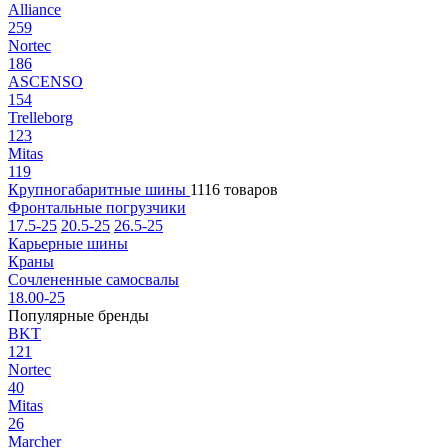
Alliance
259
Nortec
186
ASCENSO
154
Trelleborg
123
Mitas
119
Крупногабаритные шины
1116 товаров
Фронтальные погрузчики
17.5-25
20.5-25
26.5-25
Карьерные шины
Краны
Сочлененные самосвалы
18.00-25
Популярные бренды
BKT
121
Nortec
40
Mitas
26
Marcher