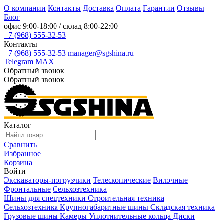
О компании
Контакты
Доставка
Оплата
Гарантии
Отзывы
Блог
офис
9:00-18:00
/ склад
8:00-22:00
+7 (968) 555-32-53
Контакты
+7 (968) 555-32-53
manager@sgshina.ru
Telegram
MAX
Обратный звонок
Обратный звонок
Каталог
Сравнить
Избранное
Корзина
Войти
Экскаваторы-погрузчики
Телескопические
Вилочные
Фронтальные
Сельхозтехника
Шины для спецтехники
Строительная техника
Сельхозтехника
Крупногабаритные шины
Складская техника
Грузовые шины
Камеры
Уплотнительные кольца
Диски