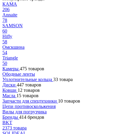
КАМА
206
Annaite
78
SAMSON
60
Hifly
58
Омскшина
54
Triangle
50
Камеры
475 товаров
Ободные ленты
Уплотнительные кольца
33 товара
Диски
447 товаров
Ковши
12 товаров
Масла
15 товаров
Запчасти для спецтехники
10 товаров
Цепи противоскольжения
Вилы для погрузчика
Бренды
414 брендов
BKT
2373 товара
SOLIDEAL