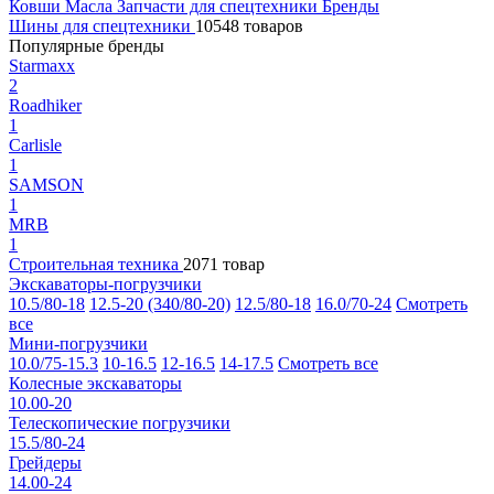
Ковши
Масла
Запчасти для спецтехники
Бренды
Шины для спецтехники
10548 товаров
Популярные бренды
Starmaxx
2
Roadhiker
1
Carlisle
1
SAMSON
1
MRB
1
Строительная техника
2071 товар
Экскаваторы-погрузчики
10.5/80-18
12.5-20 (340/80-20)
12.5/80-18
16.0/70-24
Смотреть
все
Мини-погрузчики
10.0/75-15.3
10-16.5
12-16.5
14-17.5
Смотреть все
Колесные экскаваторы
10.00-20
Телескопические погрузчики
15.5/80-24
Грейдеры
14.00-24