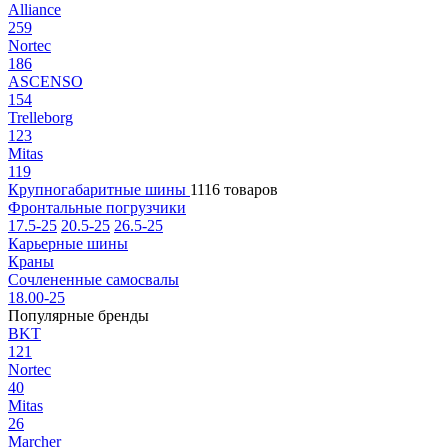
Alliance
259
Nortec
186
ASCENSO
154
Trelleborg
123
Mitas
119
Крупногабаритные шины
1116 товаров
Фронтальные погрузчики
17.5-25
20.5-25
26.5-25
Карьерные шины
Краны
Сочлененные самосвалы
18.00-25
Популярные бренды
BKT
121
Nortec
40
Mitas
26
Marcher