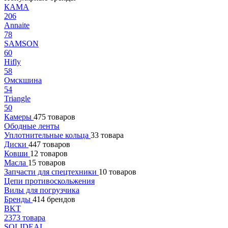
КАМА
206
Annaite
78
SAMSON
60
Hifly
58
Омскшина
54
Triangle
50
Камеры
475 товаров
Ободные ленты
Уплотнительные кольца
33 товара
Диски
447 товаров
Ковши
12 товаров
Масла
15 товаров
Запчасти для спецтехники
10 товаров
Цепи противоскольжения
Вилы для погрузчика
Бренды
414 брендов
BKT
2373 товара
SOLIDEAL