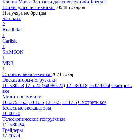
Ковши
Масла
Запчасти для спецтехники
Бренды
Шины для спецтехники
10548 товаров
Популярные бренды
Starmaxx
2
Roadhiker
1
Carlisle
1
SAMSON
1
MRB
1
Строительная техника
2071 товар
Экскаваторы-погрузчики
10.5/80-18
12.5-20 (340/80-20)
12.5/80-18
16.0/70-24
Смотреть
все
Мини-погрузчики
10.0/75-15.3
10-16.5
12-16.5
14-17.5
Смотреть все
Колесные экскаваторы
10.00-20
Телескопические погрузчики
15.5/80-24
Грейдеры
14.00-24