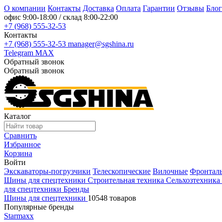
О компании
Контакты
Доставка
Оплата
Гарантии
Отзывы
Блог
офис
9:00-18:00
/ склад
8:00-22:00
+7 (968) 555-32-53
Контакты
+7 (968) 555-32-53
manager@sgshina.ru
Telegram
MAX
Обратный звонок
Обратный звонок
Каталог
Сравнить
Избранное
Корзина
Войти
Экскаваторы-погрузчики
Телескопические
Вилочные
Фронтал
Шины для спецтехники
Строительная техника
Сельхозтехника
для спецтехники
Бренды
Шины для спецтехники
10548 товаров
Популярные бренды
Starmaxx