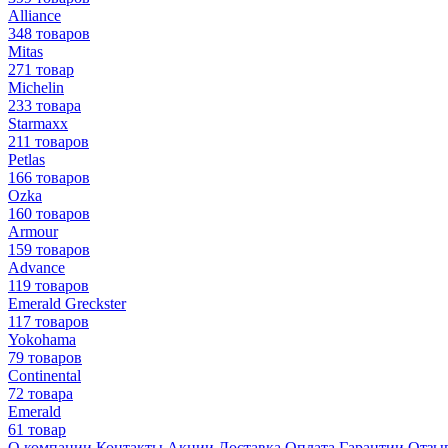
Alliance
348 товаров
Mitas
271 товар
Michelin
233 товара
Starmaxx
211 товаров
Petlas
166 товаров
Ozka
160 товаров
Armour
159 товаров
Advance
119 товаров
Emerald Greckster
117 товаров
Yokohama
79 товаров
Continental
72 товара
Emerald
61 товар
О компании
Контакты
Акции
Доставка
Оплата
Гарантии
Отзы