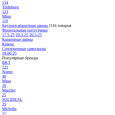
154
Trelleborg
123
Mitas
119
Крупногабаритные шины
1116 товаров
Фронтальные погрузчики
17.5-25
20.5-25
26.5-25
Карьерные шины
Краны
Сочлененные самосвалы
18.00-25
Популярные бренды
BKT
121
Nortec
40
Mitas
26
Marcher
25
SOLIDEAL
25
Michelin
17