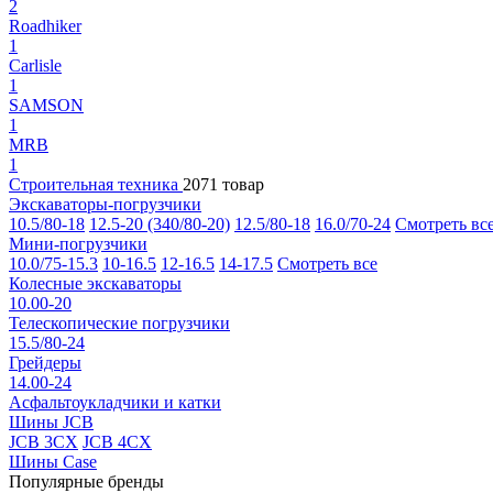
2
Roadhiker
1
Carlisle
1
SAMSON
1
MRB
1
Строительная техника
2071 товар
Экскаваторы-погрузчики
10.5/80-18
12.5-20 (340/80-20)
12.5/80-18
16.0/70-24
Смотреть вс
Мини-погрузчики
10.0/75-15.3
10-16.5
12-16.5
14-17.5
Смотреть все
Колесные экскаваторы
10.00-20
Телескопические погрузчики
15.5/80-24
Грейдеры
14.00-24
Асфальтоукладчики и катки
Шины JCB
JCB 3CX
JCB 4CX
Шины Case
Популярные бренды