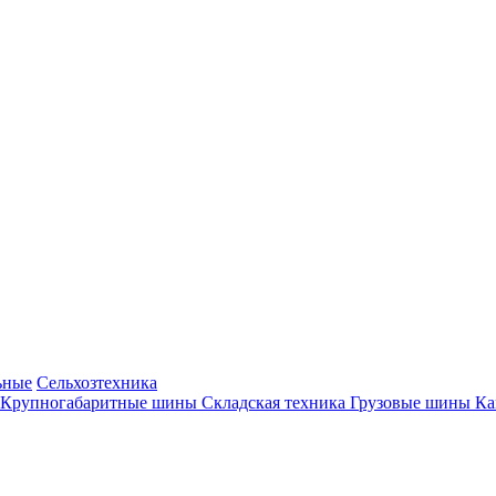
ьные
Сельхозтехника
Крупногабаритные шины
Складская техника
Грузовые шины
К