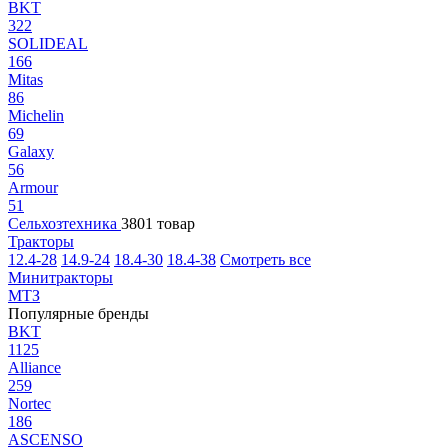
BKT
322
SOLIDEAL
166
Mitas
86
Michelin
69
Galaxy
56
Armour
51
Сельхозтехника
3801 товар
Тракторы
12.4-28
14.9-24
18.4-30
18.4-38
Смотреть все
Минитракторы
МТЗ
Популярные бренды
BKT
1125
Alliance
259
Nortec
186
ASCENSO