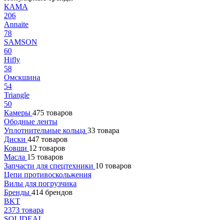
КАМА
206
Annaite
78
SAMSON
60
Hifly
58
Омскшина
54
Triangle
50
Камеры
475 товаров
Ободные ленты
Уплотнительные кольца
33 товара
Диски
447 товаров
Ковши
12 товаров
Масла
15 товаров
Запчасти для спецтехники
10 товаров
Цепи противоскольжения
Вилы для погрузчика
Бренды
414 брендов
BKT
2373 товара
SOLIDEAL