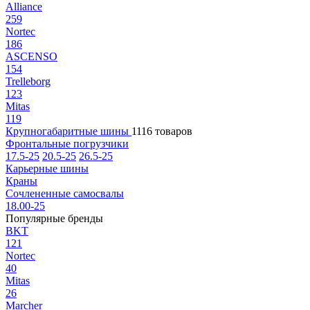
Alliance
259
Nortec
186
ASCENSO
154
Trelleborg
123
Mitas
119
Крупногабаритные шины
1116 товаров
Фронтальные погрузчики
17.5-25
20.5-25
26.5-25
Карьерные шины
Краны
Сочлененные самосвалы
18.00-25
Популярные бренды
BKT
121
Nortec
40
Mitas
26
Marcher