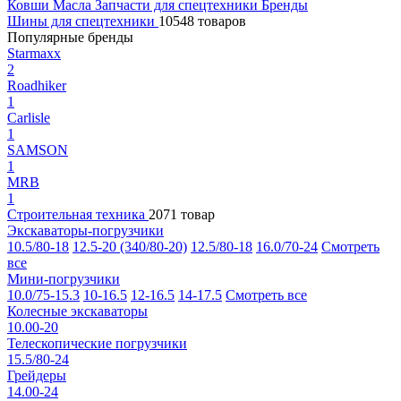
Ковши
Масла
Запчасти для спецтехники
Бренды
Шины для спецтехники
10548 товаров
Популярные бренды
Starmaxx
2
Roadhiker
1
Carlisle
1
SAMSON
1
MRB
1
Строительная техника
2071 товар
Экскаваторы-погрузчики
10.5/80-18
12.5-20 (340/80-20)
12.5/80-18
16.0/70-24
Смотреть
все
Мини-погрузчики
10.0/75-15.3
10-16.5
12-16.5
14-17.5
Смотреть все
Колесные экскаваторы
10.00-20
Телескопические погрузчики
15.5/80-24
Грейдеры
14.00-24