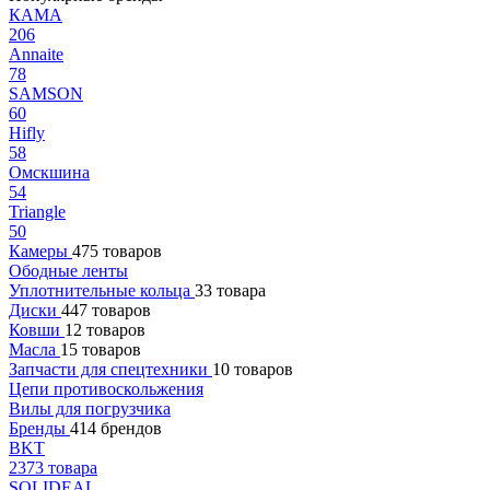
КАМА
206
Annaite
78
SAMSON
60
Hifly
58
Омскшина
54
Triangle
50
Камеры
475 товаров
Ободные ленты
Уплотнительные кольца
33 товара
Диски
447 товаров
Ковши
12 товаров
Масла
15 товаров
Запчасти для спецтехники
10 товаров
Цепи противоскольжения
Вилы для погрузчика
Бренды
414 брендов
BKT
2373 товара
SOLIDEAL