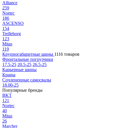
Alliance
259
Nortec
186
ASCENSO
154
Trelleborg
123
Mitas
119
Крупногабаритные шины
1116 товаров
Фронтальные погрузчики
17.5-25
20.5-25
26.5-25
Карьерные шины
Краны
Сочлененные самосвалы
18.00-25
Популярные бренды
BKT
121
Nortec
40
Mitas
26
Marcher