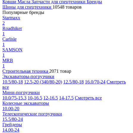
Ковши
Масла
Запчасти для спецтехники
Бренды
Шины для спецтехники
10548 товаров
Популярные бренды
Starmaxx
2
Roadhiker
1
Carlisle
1
SAMSON
1
MRB
1
Строительная техника
2071 товар
Экскаваторы-погрузчики
10.5/80-18
12.5-20 (340/80-20)
12.5/80-18
16.0/70-24
Смотреть
все
Мини-погрузчики
10.0/75-15.3
10-16.5
12-16.5
14-17.5
Смотреть все
Колесные экскаваторы
10.00-20
Телескопические погрузчики
15.5/80-24
Грейдеры
14.00-24