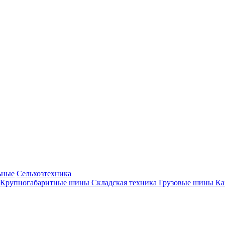
ьные
Сельхозтехника
Крупногабаритные шины
Складская техника
Грузовые шины
К