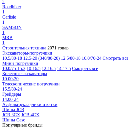
2
Roadhiker
1
Carlisle
1
SAMSON
1
MRB
1
Строительная техника
2071 товар
Экскаваторы-погрузчики
10.5/80-18
12.5-20 (340/80-20)
12.5/80-18
16.0/70-24
Смотреть вс
Мини-погрузчики
10.0/75-15.3
10-16.5
12-16.5
14-17.5
Смотреть все
Колесные экскаваторы
10.00-20
Телескопические погрузчики
15.5/80-24
Грейдеры
14.00-24
Асфальтоукладчики и катки
Шины JCB
JCB 3CX
JCB 4CX
Шины Case
Популярные бренды