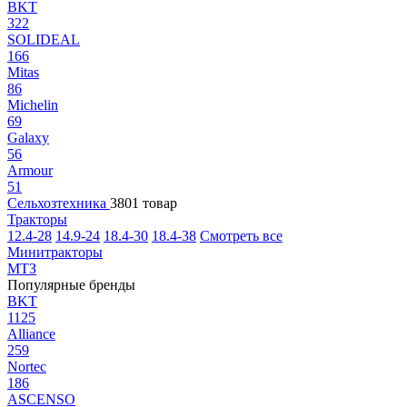
BKT
322
SOLIDEAL
166
Mitas
86
Michelin
69
Galaxy
56
Armour
51
Сельхозтехника
3801 товар
Тракторы
12.4-28
14.9-24
18.4-30
18.4-38
Смотреть все
Минитракторы
МТЗ
Популярные бренды
BKT
1125
Alliance
259
Nortec
186
ASCENSO