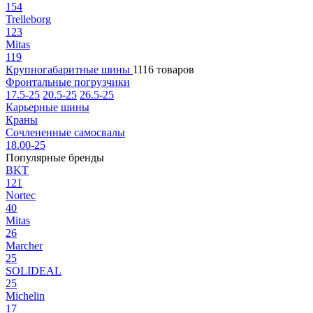
154
Trelleborg
123
Mitas
119
Крупногабаритные шины
1116 товаров
Фронтальные погрузчики
17.5-25
20.5-25
26.5-25
Карьерные шины
Краны
Сочлененные самосвалы
18.00-25
Популярные бренды
BKT
121
Nortec
40
Mitas
26
Marcher
25
SOLIDEAL
25
Michelin
17