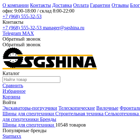
О компании
Контакты
Доставка
Оплата
Гарантии
Отзывы
Блог
офис
9:00-18:00
/ склад
8:00-22:00
+7 (968) 555-32-53
Контакты
+7 (968) 555-32-53
manager@sgshina.ru
Telegram
MAX
Обратный звонок
Обратный звонок
Каталог
Сравнить
Избранное
Корзина
Войти
Экскаваторы-погрузчики
Телескопические
Вилочные
Фронтал
Шины для спецтехники
Строительная техника
Сельхозтехника
для спецтехники
Бренды
Шины для спецтехники
10548 товаров
Популярные бренды
Starmaxx