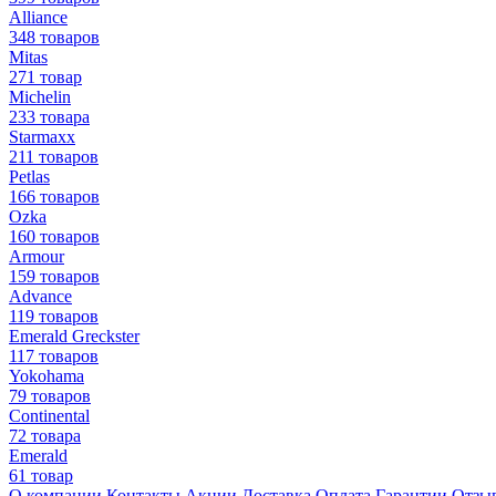
Alliance
348 товаров
Mitas
271 товар
Michelin
233 товара
Starmaxx
211 товаров
Petlas
166 товаров
Ozka
160 товаров
Armour
159 товаров
Advance
119 товаров
Emerald Greckster
117 товаров
Yokohama
79 товаров
Continental
72 товара
Emerald
61 товар
О компании
Контакты
Акции
Доставка
Оплата
Гарантии
Отзы