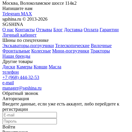
Москва, Волоколамское шоссе 114к2
Напишите нам
Telegram
MAX
sgshina.ru © 2013-2026
SGSHINA
О нас
Контакты
Отзывы
Блог
Доставка
Оплата
Гарантии
Личный кабинет
Шины по спецтехнике
Экскаваторы-погрузчики
Телескопические
Вилочные
Фронтальные
Колесные
Мини-погрузчики
Тракторы
Наши бренды
Другие товары
Диски
Камеры
Ковши
Масла
телефон
+7 (968) 444-32-53
e-mail
manager@sgshina.ru
Обратный звонок
Авторизация
Введите данные, если уже есть аккаунт, либо перейдите к
регистрации
Войти