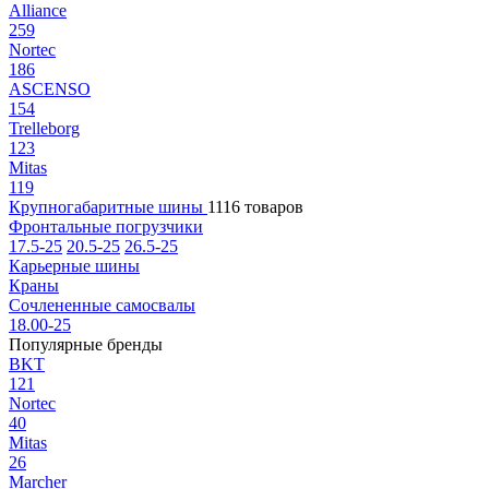
Alliance
259
Nortec
186
ASCENSO
154
Trelleborg
123
Mitas
119
Крупногабаритные шины
1116 товаров
Фронтальные погрузчики
17.5-25
20.5-25
26.5-25
Карьерные шины
Краны
Сочлененные самосвалы
18.00-25
Популярные бренды
BKT
121
Nortec
40
Mitas
26
Marcher