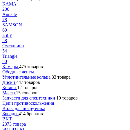
КАМА
206
Annaite
78
SAMSON
60
Hifly
58
Омскшина
54
Triangle
50
Камеры
475 товаров
Ободные ленты
Уплотнительные кольца
33 товара
Диски
447 товаров
Ковши
12 товаров
Масла
15 товаров
Запчасти для спецтехники
10 товаров
Цепи противоскольжения
Вилы для погрузчика
Бренды
414 брендов
BKT
2373 товара
SOLIDEAL