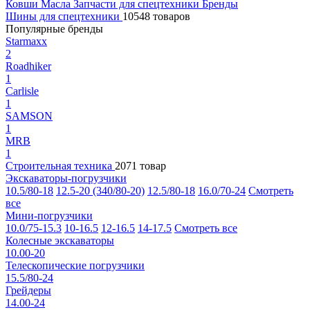
Ковши
Масла
Запчасти для спецтехники
Бренды
Шины для спецтехники
10548 товаров
Популярные бренды
Starmaxx
2
Roadhiker
1
Carlisle
1
SAMSON
1
MRB
1
Строительная техника
2071 товар
Экскаваторы-погрузчики
10.5/80-18
12.5-20 (340/80-20)
12.5/80-18
16.0/70-24
Смотреть
все
Мини-погрузчики
10.0/75-15.3
10-16.5
12-16.5
14-17.5
Смотреть все
Колесные экскаваторы
10.00-20
Телескопические погрузчики
15.5/80-24
Грейдеры
14.00-24