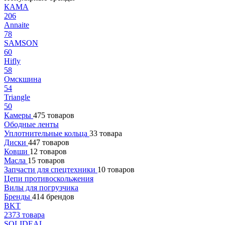
КАМА
206
Annaite
78
SAMSON
60
Hifly
58
Омскшина
54
Triangle
50
Камеры
475 товаров
Ободные ленты
Уплотнительные кольца
33 товара
Диски
447 товаров
Ковши
12 товаров
Масла
15 товаров
Запчасти для спецтехники
10 товаров
Цепи противоскольжения
Вилы для погрузчика
Бренды
414 брендов
BKT
2373 товара
SOLIDEAL