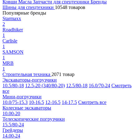
Ковши
Масла
Запчасти для спецтехники
Бренды
Шины для спецтехники
10548 товаров
Популярные бренды
Starmaxx
2
Roadhiker
1
Carlisle
1
SAMSON
1
MRB
1
Строительная техника
2071 товар
Экскаваторы-погрузчики
10.5/80-18
12.5-20 (340/80-20)
12.5/80-18
16.0/70-24
Смотреть
все
Мини-погрузчики
10.0/75-15.3
10-16.5
12-16.5
14-17.5
Смотреть все
Колесные экскаваторы
10.00-20
Телескопические погрузчики
15.5/80-24
Грейдеры
14.00-24