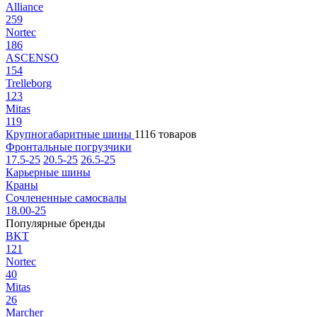
Alliance
259
Nortec
186
ASCENSO
154
Trelleborg
123
Mitas
119
Крупногабаритные шины
1116 товаров
Фронтальные погрузчики
17.5-25
20.5-25
26.5-25
Карьерные шины
Краны
Сочлененные самосвалы
18.00-25
Популярные бренды
BKT
121
Nortec
40
Mitas
26
Marcher