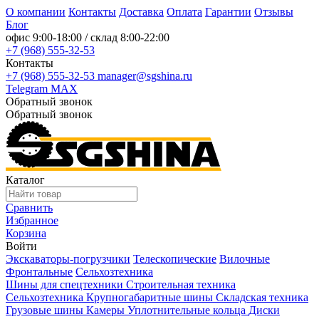
О компании
Контакты
Доставка
Оплата
Гарантии
Отзывы
Блог
офис
9:00-18:00
/ склад
8:00-22:00
+7 (968) 555-32-53
Контакты
+7 (968) 555-32-53
manager@sgshina.ru
Telegram
MAX
Обратный звонок
Обратный звонок
Каталог
Сравнить
Избранное
Корзина
Войти
Экскаваторы-погрузчики
Телескопические
Вилочные
Фронтальные
Сельхозтехника
Шины для спецтехники
Строительная техника
Сельхозтехника
Крупногабаритные шины
Складская техника
Грузовые шины
Камеры
Уплотнительные кольца
Диски