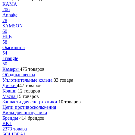
КАМА
206
Annaite
78
SAMSON
60
Hifly
58
Омскшина
54
Triangle
50
Камеры
475 товаров
Ободные ленты
Уплотнительные кольца
33 товара
Диски
447 товаров
Ковши
12 товаров
Масла
15 товаров
Запчасти для спецтехники
10 товаров
Цепи противоскольжения
Вилы для погрузчика
Бренды
414 брендов
BKT
2373 товара
SOLIDEAL