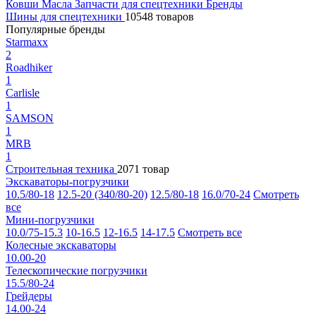
Ковши
Масла
Запчасти для спецтехники
Бренды
Шины для спецтехники
10548 товаров
Популярные бренды
Starmaxx
2
Roadhiker
1
Carlisle
1
SAMSON
1
MRB
1
Строительная техника
2071 товар
Экскаваторы-погрузчики
10.5/80-18
12.5-20 (340/80-20)
12.5/80-18
16.0/70-24
Смотреть
все
Мини-погрузчики
10.0/75-15.3
10-16.5
12-16.5
14-17.5
Смотреть все
Колесные экскаваторы
10.00-20
Телескопические погрузчики
15.5/80-24
Грейдеры
14.00-24