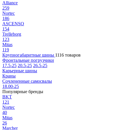
Alliance
259
Nortec
186
ASCENSO
154
Trelleborg
123
Mitas
119
Крупногабаритные шины
1116 товаров
Фронтальные погрузчики
17.5-25
20.5-25
26.5-25
Карьерные шины
Краны
Сочлененные самосвалы
18.00-25
Популярные бренды
BKT
121
Nortec
40
Mitas
26
Marcher