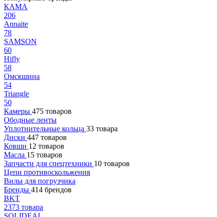
КАМА
206
Annaite
78
SAMSON
60
Hifly
58
Омскшина
54
Triangle
50
Камеры
475 товаров
Ободные ленты
Уплотнительные кольца
33 товара
Диски
447 товаров
Ковши
12 товаров
Масла
15 товаров
Запчасти для спецтехники
10 товаров
Цепи противоскольжения
Вилы для погрузчика
Бренды
414 брендов
BKT
2373 товара
SOLIDEAL