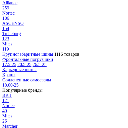
Alliance
259
Nortec
186
ASCENSO
154
Trelleborg
123
Mitas
119
Крупногабаритные шины
1116 товаров
Фронтальные погрузчики
17.5-25
20.5-25
26.5-25
Карьерные шины
Краны
Сочлененные самосвалы
18.00-25
Популярные бренды
BKT
121
Nortec
40
Mitas
26
Marcher