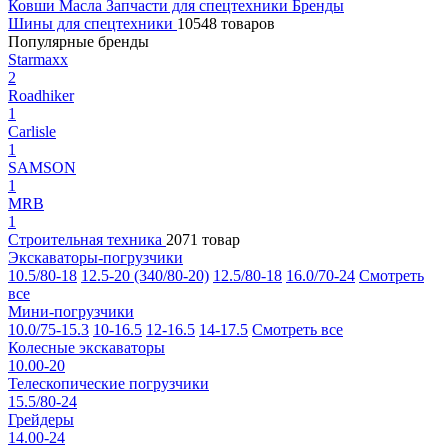
Ковши
Масла
Запчасти для спецтехники
Бренды
Шины для спецтехники
10548 товаров
Популярные бренды
Starmaxx
2
Roadhiker
1
Carlisle
1
SAMSON
1
MRB
1
Строительная техника
2071 товар
Экскаваторы-погрузчики
10.5/80-18
12.5-20 (340/80-20)
12.5/80-18
16.0/70-24
Смотреть
все
Мини-погрузчики
10.0/75-15.3
10-16.5
12-16.5
14-17.5
Смотреть все
Колесные экскаваторы
10.00-20
Телескопические погрузчики
15.5/80-24
Грейдеры
14.00-24