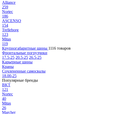
Alliance
259
Nortec
186
ASCENSO
154
Trelleborg
123
Mitas
119
Крупногабаритные шины
1116 товаров
Фронтальные погрузчики
17.5-25
20.5-25
26.5-25
Карьерные шины
Краны
Сочлененные самосвалы
18.00-25
Популярные бренды
BKT
121
Nortec
40
Mitas
26
Marcher