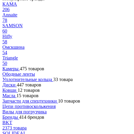
КАМА
206
Annaite
78
SAMSON
60
Hifly
58
Омскшина
54
Triangle
50
Камеры
475 товаров
Ободные ленты
Уплотнительные кольца
33 товара
Диски
447 товаров
Ковши
12 товаров
Масла
15 товаров
Запчасти для спецтехники
10 товаров
Цепи противоскольжения
Вилы для погрузчика
Бренды
414 брендов
BKT
2373 товара
SOLIDEAL