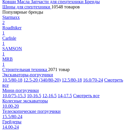
Ковши
Масла
Запчасти для спецтехники
Бренды
Шины для спецтехники
10548 товаров
Популярные бренды
Starmaxx
2
Roadhiker
1
Carlisle
1
SAMSON
1
MRB
1
Строительная техника
2071 товар
Экскаваторы-погрузчики
10.5/80-18
12.5-20 (340/80-20)
12.5/80-18
16.0/70-24
Смотреть
все
Мини-погрузчики
10.0/75-15.3
10-16.5
12-16.5
14-17.5
Смотреть все
Колесные экскаваторы
10.00-20
Телескопические погрузчики
15.5/80-24
Грейдеры
14.00-24