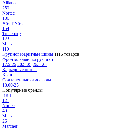
Alliance
259
Nortec
186
ASCENSO
154
Trelleborg
123
Mitas
119
Крупногабаритные шины
1116 товаров
Фронтальные погрузчики
17.5-25
20.5-25
26.5-25
Карьерные шины
Краны
Сочлененные самосвалы
18.00-25
Популярные бренды
BKT
121
Nortec
40
Mitas
26
Marcher