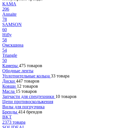
КАМА
206
Annaite
78
SAMSON
60
Hifly
58
Омскшина
54
Triangle
50
Камеры
475 товаров
Ободные ленты
Уплотнительные кольца
33 товара
Диски
447 товаров
Ковши
12 товаров
Масла
15 товаров
Запчасти для спецтехники
10 товаров
Цепи противоскольжения
Вилы для погрузчика
Бренды
414 брендов
BKT
2373 товара
SOLIDEAL