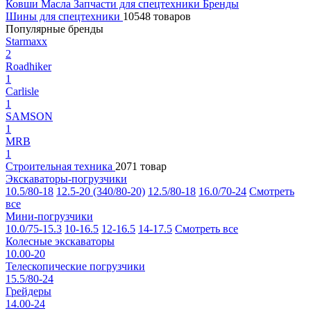
Ковши
Масла
Запчасти для спецтехники
Бренды
Шины для спецтехники
10548 товаров
Популярные бренды
Starmaxx
2
Roadhiker
1
Carlisle
1
SAMSON
1
MRB
1
Строительная техника
2071 товар
Экскаваторы-погрузчики
10.5/80-18
12.5-20 (340/80-20)
12.5/80-18
16.0/70-24
Смотреть
все
Мини-погрузчики
10.0/75-15.3
10-16.5
12-16.5
14-17.5
Смотреть все
Колесные экскаваторы
10.00-20
Телескопические погрузчики
15.5/80-24
Грейдеры
14.00-24