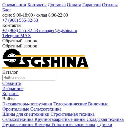
О компании
Контакты
Доставка
Оплата
Гарантии
Отзывы
Блог
офис
9:00-18:00
/ склад
8:00-22:00
+7 (968) 555-32-53
Контакты
+7 (968) 555-32-53
manager@sgshina.ru
Telegram
MAX
Обратный звонок
Обратный звонок
Каталог
Сравнить
Избранное
Корзина
Войти
Экскаваторы-погрузчики
Телескопические
Вилочные
Фронтальные
Сельхозтехника
Шины для спецтехники
Строительная техника
Сельхозтехника
Крупногабаритные шины
Складская техника
Грузовые шины
Камеры
Уплотнительные кольца
Диски