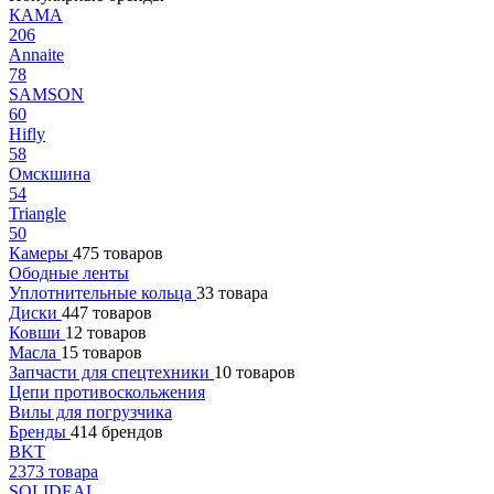
КАМА
206
Annaite
78
SAMSON
60
Hifly
58
Омскшина
54
Triangle
50
Камеры
475 товаров
Ободные ленты
Уплотнительные кольца
33 товара
Диски
447 товаров
Ковши
12 товаров
Масла
15 товаров
Запчасти для спецтехники
10 товаров
Цепи противоскольжения
Вилы для погрузчика
Бренды
414 брендов
BKT
2373 товара
SOLIDEAL