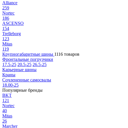
Alliance
259
Nortec
186
ASCENSO
154
Trelleborg
123
Mitas
119
Крупногабаритные шины
1116 товаров
Фронтальные погрузчики
17.5-25
20.5-25
26.5-25
Карьерные шины
Краны
Сочлененные самосвалы
18.00-25
Популярные бренды
BKT
121
Nortec
40
Mitas
26
Marcher