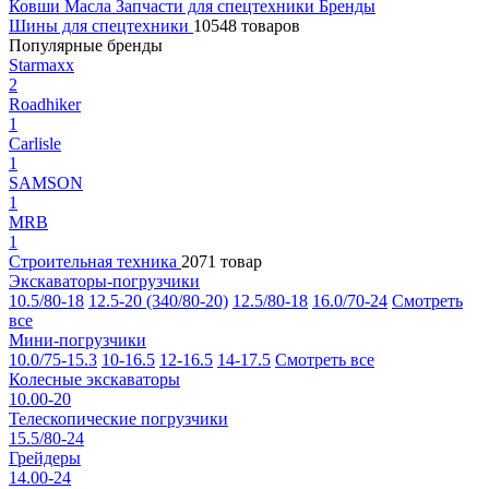
Ковши
Масла
Запчасти для спецтехники
Бренды
Шины для спецтехники
10548 товаров
Популярные бренды
Starmaxx
2
Roadhiker
1
Carlisle
1
SAMSON
1
MRB
1
Строительная техника
2071 товар
Экскаваторы-погрузчики
10.5/80-18
12.5-20 (340/80-20)
12.5/80-18
16.0/70-24
Смотреть
все
Мини-погрузчики
10.0/75-15.3
10-16.5
12-16.5
14-17.5
Смотреть все
Колесные экскаваторы
10.00-20
Телескопические погрузчики
15.5/80-24
Грейдеры
14.00-24