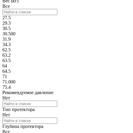
Вес (кг)
Все
27.5
29.3
30.5
30.500
31.9
34.3
62.5
63.2
63.5
64
64.5
71
71.000
75.4
Рекомендуемое давление
Нет
Тип протектора
Нет
Глубина протектора
Все