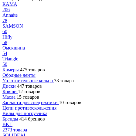
КАМА
206
Annaite
78
SAMSON
60
Hifly
58
Омскшина
54
Triangle
50
Камеры
475 товаров
Ободные ленты
Уплотнительные кольца
33 товара
Диски
447 товаров
Ковши
12 товаров
Масла
15 товаров
Запчасти для спецтехники
10 товаров
Цепи противоскольжения
Вилы для погрузчика
Бренды
414 брендов
BKT
2373 товара
SOLIDEAL