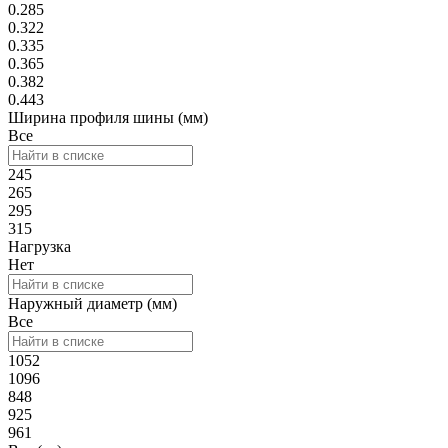
0.285
0.322
0.335
0.365
0.382
0.443
Ширина профиля шины (мм)
Все
245
265
295
315
Нагрузка
Нет
Наружный диаметр (мм)
Все
1052
1096
848
925
961