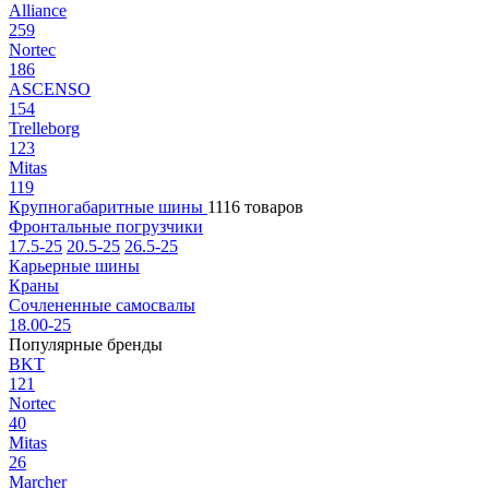
Alliance
259
Nortec
186
ASCENSO
154
Trelleborg
123
Mitas
119
Крупногабаритные шины
1116 товаров
Фронтальные погрузчики
17.5-25
20.5-25
26.5-25
Карьерные шины
Краны
Сочлененные самосвалы
18.00-25
Популярные бренды
BKT
121
Nortec
40
Mitas
26
Marcher