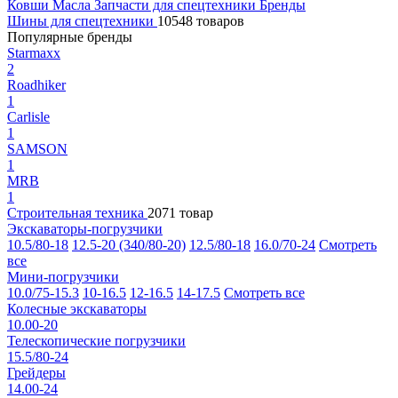
Ковши
Масла
Запчасти для спецтехники
Бренды
Шины для спецтехники
10548 товаров
Популярные бренды
Starmaxx
2
Roadhiker
1
Carlisle
1
SAMSON
1
MRB
1
Строительная техника
2071 товар
Экскаваторы-погрузчики
10.5/80-18
12.5-20 (340/80-20)
12.5/80-18
16.0/70-24
Смотреть
все
Мини-погрузчики
10.0/75-15.3
10-16.5
12-16.5
14-17.5
Смотреть все
Колесные экскаваторы
10.00-20
Телескопические погрузчики
15.5/80-24
Грейдеры
14.00-24