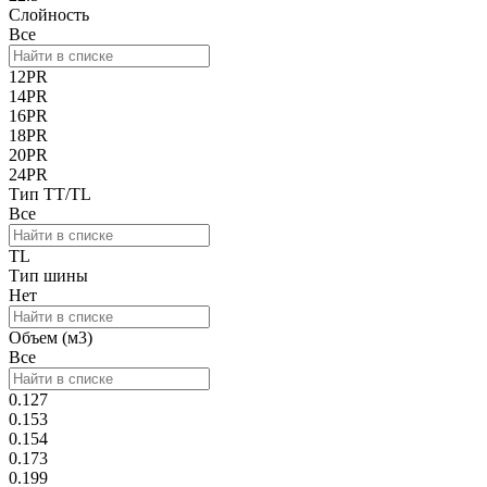
Слойность
Все
12PR
14PR
16PR
18PR
20PR
24PR
Тип TT/TL
Все
TL
Тип шины
Нет
Объем (м3)
Все
0.127
0.153
0.154
0.173
0.199