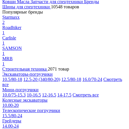
Ковши
Масла
Запчасти для спецтехники
Бренды
Шины для спецтехники
10548 товаров
Популярные бренды
Starmaxx
2
Roadhiker
1
Carlisle
1
SAMSON
1
MRB
1
Строительная техника
2071 товар
Экскаваторы-погрузчики
10.5/80-18
12.5-20 (340/80-20)
12.5/80-18
16.0/70-24
Смотреть
все
Мини-погрузчики
10.0/75-15.3
10-16.5
12-16.5
14-17.5
Смотреть все
Колесные экскаваторы
10.00-20
Телескопические погрузчики
15.5/80-24
Грейдеры
14.00-24