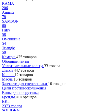
КАМА
206
Annaite
78
SAMSON
60
Hifly
58
Омскшина
54
Triangle
50
Камеры
475 товаров
Ободные ленты
Уплотнительные кольца
33 товара
Диски
447 товаров
Ковши
12 товаров
Масла
15 товаров
Запчасти для спецтехники
10 товаров
Цепи противоскольжения
Вилы для погрузчика
Бренды
414 брендов
BKT
2373 товара
SOLIDEAL