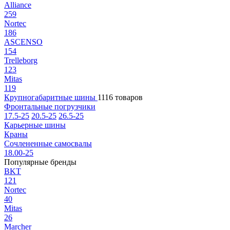
Alliance
259
Nortec
186
ASCENSO
154
Trelleborg
123
Mitas
119
Крупногабаритные шины
1116 товаров
Фронтальные погрузчики
17.5-25
20.5-25
26.5-25
Карьерные шины
Краны
Сочлененные самосвалы
18.00-25
Популярные бренды
BKT
121
Nortec
40
Mitas
26
Marcher