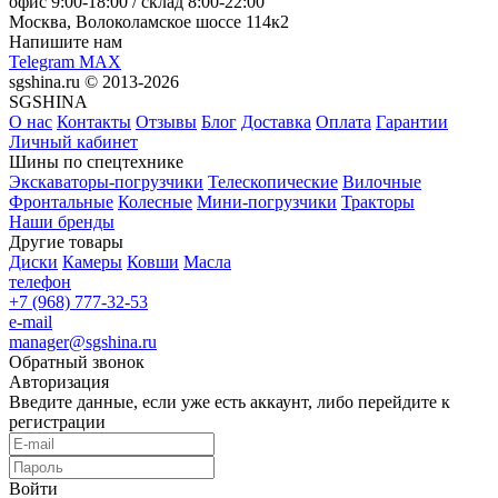
офис
9:00-18:00
/ склад
8:00-22:00
Москва, Волоколамское шоссе 114к2
Напишите нам
Telegram
MAX
sgshina.ru © 2013-2026
SGSHINA
О нас
Контакты
Отзывы
Блог
Доставка
Оплата
Гарантии
Личный кабинет
Шины по спецтехнике
Экскаваторы-погрузчики
Телескопические
Вилочные
Фронтальные
Колесные
Мини-погрузчики
Тракторы
Наши бренды
Другие товары
Диски
Камеры
Ковши
Масла
телефон
+7 (968) 777-32-53
e-mail
manager@sgshina.ru
Обратный звонок
Авторизация
Введите данные, если уже есть аккаунт, либо перейдите к
регистрации
Войти