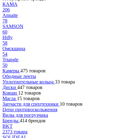
КАМА
206
Annaite
78
SAMSON
60
Hifly
58
Омскшина
54
Triangle
50
Камеры
475 товаров
Ободные ленты
Уплотнительные кольца
33 товара
Диски
447 товаров
Ковши
12 товаров
Масла
15 товаров
Запчасти для спецтехники
10 товаров
Цепи противоскольжения
Вилы для погрузчика
Бренды
414 брендов
BKT
2373 товара
SOLIDEAL