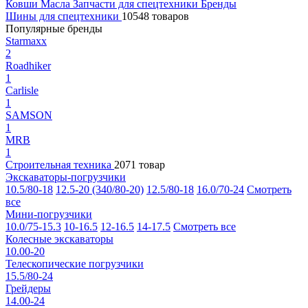
Ковши
Масла
Запчасти для спецтехники
Бренды
Шины для спецтехники
10548 товаров
Популярные бренды
Starmaxx
2
Roadhiker
1
Carlisle
1
SAMSON
1
MRB
1
Строительная техника
2071 товар
Экскаваторы-погрузчики
10.5/80-18
12.5-20 (340/80-20)
12.5/80-18
16.0/70-24
Смотреть
все
Мини-погрузчики
10.0/75-15.3
10-16.5
12-16.5
14-17.5
Смотреть все
Колесные экскаваторы
10.00-20
Телескопические погрузчики
15.5/80-24
Грейдеры
14.00-24