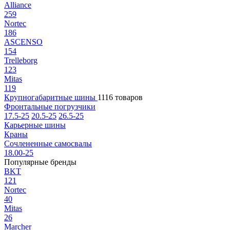
Alliance
259
Nortec
186
ASCENSO
154
Trelleborg
123
Mitas
119
Крупногабаритные шины
1116 товаров
Фронтальные погрузчики
17.5-25
20.5-25
26.5-25
Карьерные шины
Краны
Сочлененные самосвалы
18.00-25
Популярные бренды
BKT
121
Nortec
40
Mitas
26
Marcher