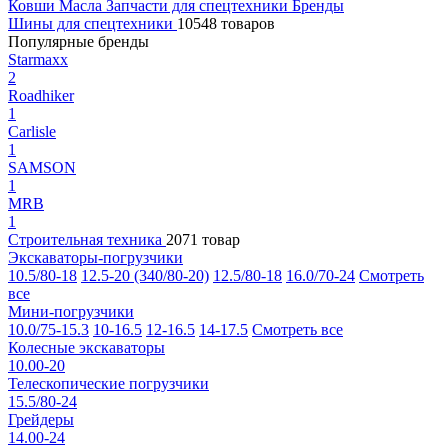
Ковши
Масла
Запчасти для спецтехники
Бренды
Шины для спецтехники
10548 товаров
Популярные бренды
Starmaxx
2
Roadhiker
1
Carlisle
1
SAMSON
1
MRB
1
Строительная техника
2071 товар
Экскаваторы-погрузчики
10.5/80-18
12.5-20 (340/80-20)
12.5/80-18
16.0/70-24
Смотреть
все
Мини-погрузчики
10.0/75-15.3
10-16.5
12-16.5
14-17.5
Смотреть все
Колесные экскаваторы
10.00-20
Телескопические погрузчики
15.5/80-24
Грейдеры
14.00-24