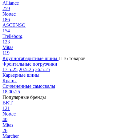
Alliance
259
Nortec
186
ASCENSO
154
Trelleborg
123
Mitas
119
Крупногабаритные шины
1116 товаров
Фронтальные погрузчики
17.5-25
20.5-25
26.5-25
Карьерные шины
Краны
Сочлененные самосвалы
18.00-25
Популярные бренды
BKT
121
Nortec
40
Mitas
26
Marcher