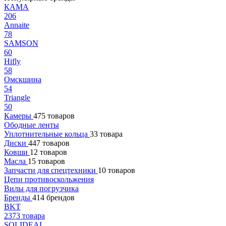
КАМА
206
Annaite
78
SAMSON
60
Hifly
58
Омскшина
54
Triangle
50
Камеры
475 товаров
Ободные ленты
Уплотнительные кольца
33 товара
Диски
447 товаров
Ковши
12 товаров
Масла
15 товаров
Запчасти для спецтехники
10 товаров
Цепи противоскольжения
Вилы для погрузчика
Бренды
414 брендов
BKT
2373 товара
SOLIDEAL