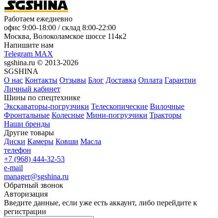
Работаем ежедневно
офис
9:00-18:00
/ склад
8:00-22:00
Москва, Волоколамское шоссе 114к2
Напишите нам
Telegram
MAX
sgshina.ru © 2013-2026
SGSHINA
О нас
Контакты
Отзывы
Блог
Доставка
Оплата
Гарантии
Личный кабинет
Шины по спецтехнике
Экскаваторы-погрузчики
Телескопические
Вилочные
Фронтальные
Колесные
Мини-погрузчики
Тракторы
Наши бренды
Другие товары
Диски
Камеры
Ковши
Масла
телефон
+7 (968) 444-32-53
e-mail
manager@sgshina.ru
Обратный звонок
Авторизация
Введите данные, если уже есть аккаунт, либо перейдите к
регистрации