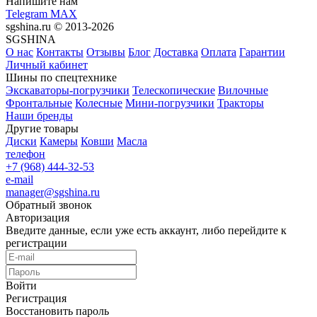
Напишите нам
Telegram
MAX
sgshina.ru © 2013-2026
SGSHINA
О нас
Контакты
Отзывы
Блог
Доставка
Оплата
Гарантии
Личный кабинет
Шины по спецтехнике
Экскаваторы-погрузчики
Телескопические
Вилочные
Фронтальные
Колесные
Мини-погрузчики
Тракторы
Наши бренды
Другие товары
Диски
Камеры
Ковши
Масла
телефон
+7 (968) 444-32-53
e-mail
manager@sgshina.ru
Обратный звонок
Авторизация
Введите данные, если уже есть аккаунт, либо перейдите к
регистрации
Войти
Регистрация
Восстановить пароль