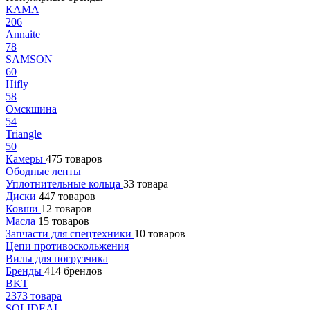
КАМА
206
Annaite
78
SAMSON
60
Hifly
58
Омскшина
54
Triangle
50
Камеры
475 товаров
Ободные ленты
Уплотнительные кольца
33 товара
Диски
447 товаров
Ковши
12 товаров
Масла
15 товаров
Запчасти для спецтехники
10 товаров
Цепи противоскольжения
Вилы для погрузчика
Бренды
414 брендов
BKT
2373 товара
SOLIDEAL