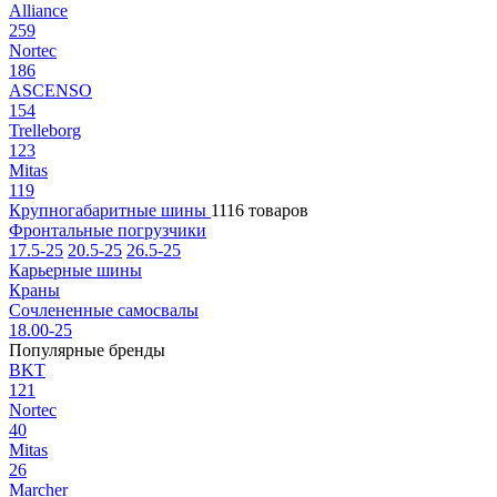
Alliance
259
Nortec
186
ASCENSO
154
Trelleborg
123
Mitas
119
Крупногабаритные шины
1116 товаров
Фронтальные погрузчики
17.5-25
20.5-25
26.5-25
Карьерные шины
Краны
Сочлененные самосвалы
18.00-25
Популярные бренды
BKT
121
Nortec
40
Mitas
26
Marcher