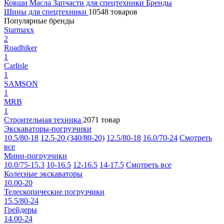
Ковши
Масла
Запчасти для спецтехники
Бренды
Шины для спецтехники
10548 товаров
Популярные бренды
Starmaxx
2
Roadhiker
1
Carlisle
1
SAMSON
1
MRB
1
Строительная техника
2071 товар
Экскаваторы-погрузчики
10.5/80-18
12.5-20 (340/80-20)
12.5/80-18
16.0/70-24
Смотреть
все
Мини-погрузчики
10.0/75-15.3
10-16.5
12-16.5
14-17.5
Смотреть все
Колесные экскаваторы
10.00-20
Телескопические погрузчики
15.5/80-24
Грейдеры
14.00-24