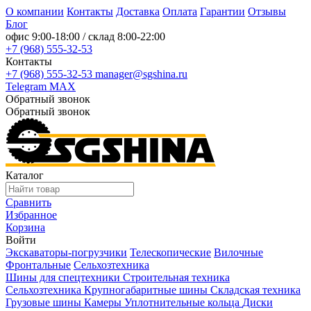
О компании
Контакты
Доставка
Оплата
Гарантии
Отзывы
Блог
офис
9:00-18:00
/ склад
8:00-22:00
+7 (968) 555-32-53
Контакты
+7 (968) 555-32-53
manager@sgshina.ru
Telegram
MAX
Обратный звонок
Обратный звонок
Каталог
Сравнить
Избранное
Корзина
Войти
Экскаваторы-погрузчики
Телескопические
Вилочные
Фронтальные
Сельхозтехника
Шины для спецтехники
Строительная техника
Сельхозтехника
Крупногабаритные шины
Складская техника
Грузовые шины
Камеры
Уплотнительные кольца
Диски