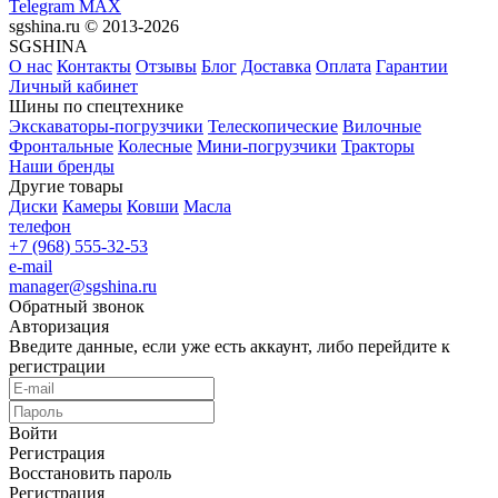
Telegram
MAX
sgshina.ru © 2013-2026
SGSHINA
О нас
Контакты
Отзывы
Блог
Доставка
Оплата
Гарантии
Личный кабинет
Шины по спецтехнике
Экскаваторы-погрузчики
Телескопические
Вилочные
Фронтальные
Колесные
Мини-погрузчики
Тракторы
Наши бренды
Другие товары
Диски
Камеры
Ковши
Масла
телефон
+7 (968) 555-32-53
e-mail
manager@sgshina.ru
Обратный звонок
Авторизация
Введите данные, если уже есть аккаунт, либо перейдите к
регистрации
Войти
Регистрация
Восстановить пароль
Регистрация