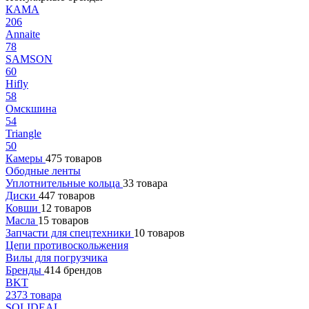
КАМА
206
Annaite
78
SAMSON
60
Hifly
58
Омскшина
54
Triangle
50
Камеры
475 товаров
Ободные ленты
Уплотнительные кольца
33 товара
Диски
447 товаров
Ковши
12 товаров
Масла
15 товаров
Запчасти для спецтехники
10 товаров
Цепи противоскольжения
Вилы для погрузчика
Бренды
414 брендов
BKT
2373 товара
SOLIDEAL