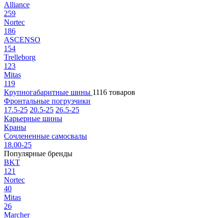
Alliance
259
Nortec
186
ASCENSO
154
Trelleborg
123
Mitas
119
Крупногабаритные шины
1116 товаров
Фронтальные погрузчики
17.5-25
20.5-25
26.5-25
Карьерные шины
Краны
Сочлененные самосвалы
18.00-25
Популярные бренды
BKT
121
Nortec
40
Mitas
26
Marcher