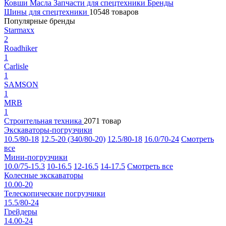
Ковши
Масла
Запчасти для спецтехники
Бренды
Шины для спецтехники
10548 товаров
Популярные бренды
Starmaxx
2
Roadhiker
1
Carlisle
1
SAMSON
1
MRB
1
Строительная техника
2071 товар
Экскаваторы-погрузчики
10.5/80-18
12.5-20 (340/80-20)
12.5/80-18
16.0/70-24
Смотреть
все
Мини-погрузчики
10.0/75-15.3
10-16.5
12-16.5
14-17.5
Смотреть все
Колесные экскаваторы
10.00-20
Телескопические погрузчики
15.5/80-24
Грейдеры
14.00-24