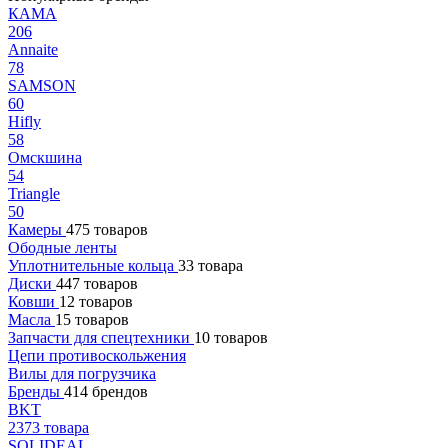
КАМА
206
Annaite
78
SAMSON
60
Hifly
58
Омскшина
54
Triangle
50
Камеры
475 товаров
Ободные ленты
Уплотнительные кольца
33 товара
Диски
447 товаров
Ковши
12 товаров
Масла
15 товаров
Запчасти для спецтехники
10 товаров
Цепи противоскольжения
Вилы для погрузчика
Бренды
414 брендов
BKT
2373 товара
SOLIDEAL