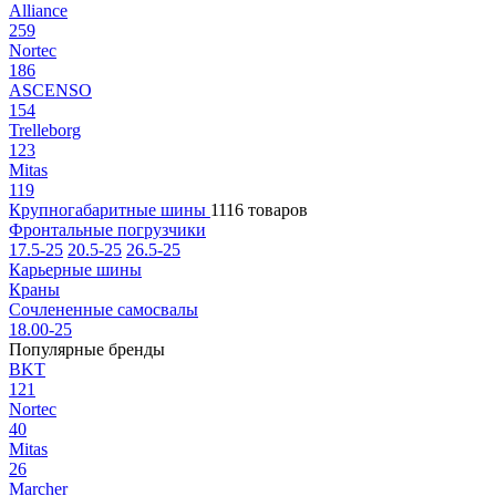
Alliance
259
Nortec
186
ASCENSO
154
Trelleborg
123
Mitas
119
Крупногабаритные шины
1116 товаров
Фронтальные погрузчики
17.5-25
20.5-25
26.5-25
Карьерные шины
Краны
Сочлененные самосвалы
18.00-25
Популярные бренды
BKT
121
Nortec
40
Mitas
26
Marcher