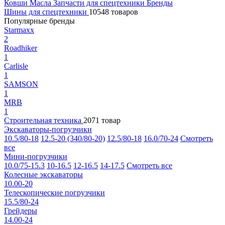
Ковши
Масла
Запчасти для спецтехники
Бренды
Шины для спецтехники
10548 товаров
Популярные бренды
Starmaxx
2
Roadhiker
1
Carlisle
1
SAMSON
1
MRB
1
Строительная техника
2071 товар
Экскаваторы-погрузчики
10.5/80-18
12.5-20 (340/80-20)
12.5/80-18
16.0/70-24
Смотреть
все
Мини-погрузчики
10.0/75-15.3
10-16.5
12-16.5
14-17.5
Смотреть все
Колесные экскаваторы
10.00-20
Телескопические погрузчики
15.5/80-24
Грейдеры
14.00-24