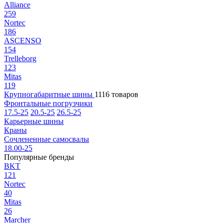
Alliance
259
Nortec
186
ASCENSO
154
Trelleborg
123
Mitas
119
Крупногабаритные шины
1116 товаров
Фронтальные погрузчики
17.5-25
20.5-25
26.5-25
Карьерные шины
Краны
Сочлененные самосвалы
18.00-25
Популярные бренды
BKT
121
Nortec
40
Mitas
26
Marcher