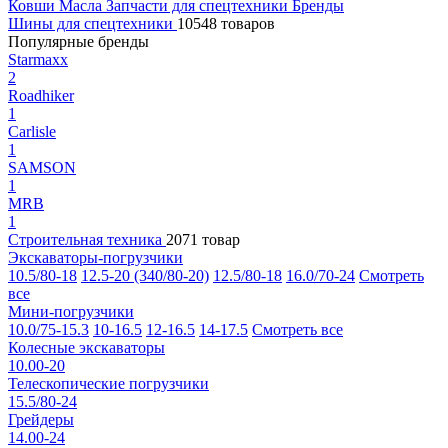
Ковши
Масла
Запчасти для спецтехники
Бренды
Шины для спецтехники
10548 товаров
Популярные бренды
Starmaxx
2
Roadhiker
1
Carlisle
1
SAMSON
1
MRB
1
Строительная техника
2071 товар
Экскаваторы-погрузчики
10.5/80-18
12.5-20 (340/80-20)
12.5/80-18
16.0/70-24
Смотреть
все
Мини-погрузчики
10.0/75-15.3
10-16.5
12-16.5
14-17.5
Смотреть все
Колесные экскаваторы
10.00-20
Телескопические погрузчики
15.5/80-24
Грейдеры
14.00-24