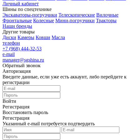
Личный кабинет
Шины по спецтехнике
Экскаваторы-погрузчики
Телескопические
Вилочные
Фронтальные
Колесные
Мини-погрузчики
Тракторы
Наши бренды
Другие товары
Диски
Камеры
Ковши
Масла
телефон
+7 (968) 444-32-53
e-mail
manager@sgshina.ru
Обратный звонок
Авторизация
Введите данные, если уже есть аккаунт, либо перейдите к
регистрации
Войти
Регистрация
Восстановить пароль
Регистрация
Указанный e-mail потребуется подтвердить