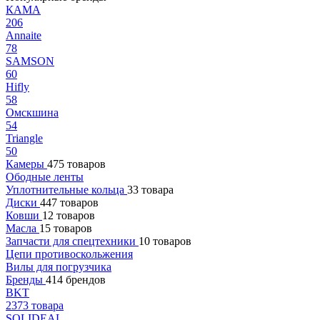
КАМА
206
Annaite
78
SAMSON
60
Hifly
58
Омскшина
54
Triangle
50
Камеры
475 товаров
Ободные ленты
Уплотнительные кольца
33 товара
Диски
447 товаров
Ковши
12 товаров
Масла
15 товаров
Запчасти для спецтехники
10 товаров
Цепи противоскольжения
Вилы для погрузчика
Бренды
414 брендов
BKT
2373 товара
SOLIDEAL