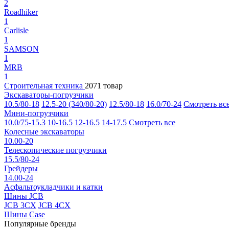
2
Roadhiker
1
Carlisle
1
SAMSON
1
MRB
1
Строительная техника
2071 товар
Экскаваторы-погрузчики
10.5/80-18
12.5-20 (340/80-20)
12.5/80-18
16.0/70-24
Смотреть вс
Мини-погрузчики
10.0/75-15.3
10-16.5
12-16.5
14-17.5
Смотреть все
Колесные экскаваторы
10.00-20
Телескопические погрузчики
15.5/80-24
Грейдеры
14.00-24
Асфальтоукладчики и катки
Шины JCB
JCB 3CX
JCB 4CX
Шины Case
Популярные бренды