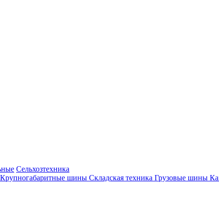
ьные
Сельхозтехника
Крупногабаритные шины
Складская техника
Грузовые шины
К