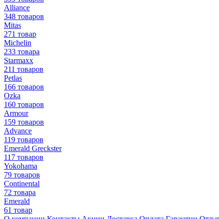
Alliance
348 товаров
Mitas
271 товар
Michelin
233 товара
Starmaxx
211 товаров
Petlas
166 товаров
Ozka
160 товаров
Armour
159 товаров
Advance
119 товаров
Emerald Greckster
117 товаров
Yokohama
79 товаров
Continental
72 товара
Emerald
61 товар
О компании
Контакты
Акции
Доставка
Оплата
Гарантии
Отзы