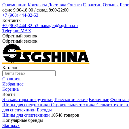
О компании
Контакты
Доставка
Оплата
Гарантии
Отзывы
Блог
офис
9:00-18:00
/ склад
8:00-22:00
+7 (968) 444-32-53
Контакты
+7 (968) 444-32-53
manager@sgshina.ru
Telegram
MAX
Обратный звонок
Обратный звонок
Каталог
Сравнить
Избранное
Корзина
Войти
Экскаваторы-погрузчики
Телескопические
Вилочные
Фронтал
Шины для спецтехники
Строительная техника
Сельхозтехника
для спецтехники
Бренды
Шины для спецтехники
10548 товаров
Популярные бренды
Starmaxx