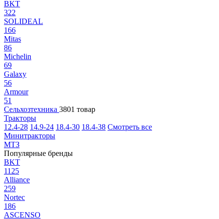
BKT
322
SOLIDEAL
166
Mitas
86
Michelin
69
Galaxy
56
Armour
51
Сельхозтехника
3801 товар
Тракторы
12.4-28
14.9-24
18.4-30
18.4-38
Смотреть все
Минитракторы
МТЗ
Популярные бренды
BKT
1125
Alliance
259
Nortec
186
ASCENSO