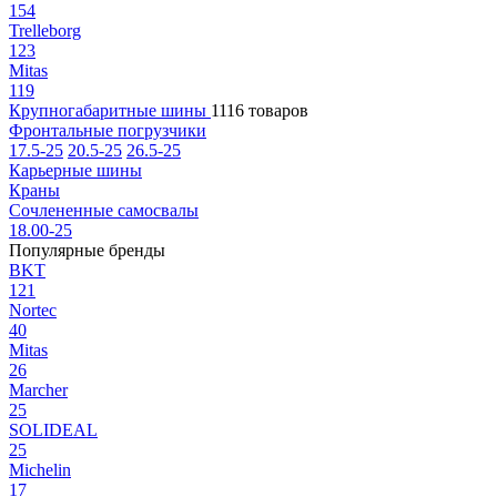
154
Trelleborg
123
Mitas
119
Крупногабаритные шины
1116 товаров
Фронтальные погрузчики
17.5-25
20.5-25
26.5-25
Карьерные шины
Краны
Сочлененные самосвалы
18.00-25
Популярные бренды
BKT
121
Nortec
40
Mitas
26
Marcher
25
SOLIDEAL
25
Michelin
17