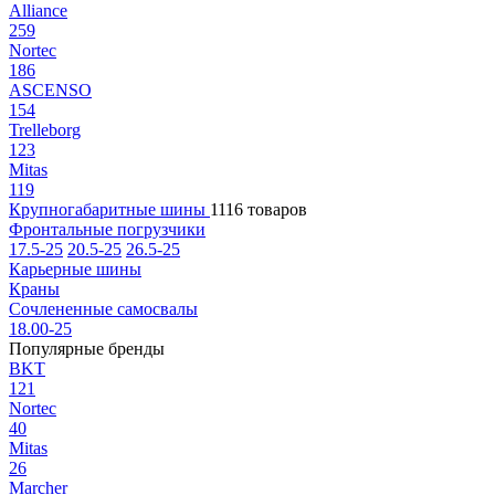
Alliance
259
Nortec
186
ASCENSO
154
Trelleborg
123
Mitas
119
Крупногабаритные шины
1116 товаров
Фронтальные погрузчики
17.5-25
20.5-25
26.5-25
Карьерные шины
Краны
Сочлененные самосвалы
18.00-25
Популярные бренды
BKT
121
Nortec
40
Mitas
26
Marcher