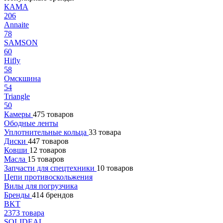
КАМА
206
Annaite
78
SAMSON
60
Hifly
58
Омскшина
54
Triangle
50
Камеры
475 товаров
Ободные ленты
Уплотнительные кольца
33 товара
Диски
447 товаров
Ковши
12 товаров
Масла
15 товаров
Запчасти для спецтехники
10 товаров
Цепи противоскольжения
Вилы для погрузчика
Бренды
414 брендов
BKT
2373 товара
SOLIDEAL