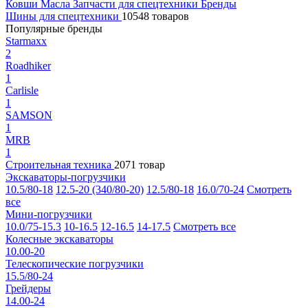
Ковши
Масла
Запчасти для спецтехники
Бренды
Шины для спецтехники
10548 товаров
Популярные бренды
Starmaxx
2
Roadhiker
1
Carlisle
1
SAMSON
1
MRB
1
Строительная техника
2071 товар
Экскаваторы-погрузчики
10.5/80-18
12.5-20 (340/80-20)
12.5/80-18
16.0/70-24
Смотреть
все
Мини-погрузчики
10.0/75-15.3
10-16.5
12-16.5
14-17.5
Смотреть все
Колесные экскаваторы
10.00-20
Телескопические погрузчики
15.5/80-24
Грейдеры
14.00-24