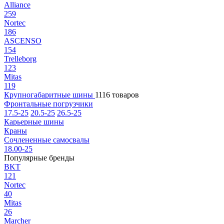
Alliance
259
Nortec
186
ASCENSO
154
Trelleborg
123
Mitas
119
Крупногабаритные шины
1116 товаров
Фронтальные погрузчики
17.5-25
20.5-25
26.5-25
Карьерные шины
Краны
Сочлененные самосвалы
18.00-25
Популярные бренды
BKT
121
Nortec
40
Mitas
26
Marcher