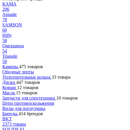
КАМА
206
Annaite
78
SAMSON
60
Hifly
58
Омскшина
54
Triangle
50
Камеры
475 товаров
Ободные ленты
Уплотнительные кольца
33 товара
Диски
447 товаров
Ковши
12 товаров
Масла
15 товаров
Запчасти для спецтехники
10 товаров
Цепи противоскольжения
Вилы для погрузчика
Бренды
414 брендов
BKT
2373 товара
SOLIDEAL