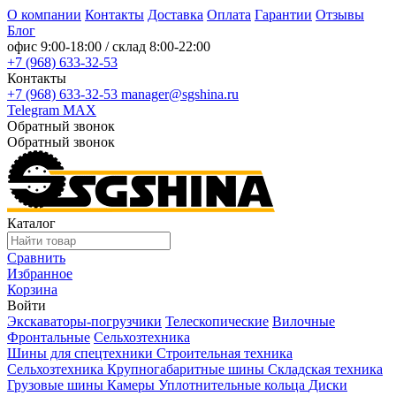
О компании
Контакты
Доставка
Оплата
Гарантии
Отзывы
Блог
офис
9:00-18:00
/ склад
8:00-22:00
+7 (968) 633-32-53
Контакты
+7 (968) 633-32-53
manager@sgshina.ru
Telegram
MAX
Обратный звонок
Обратный звонок
Каталог
Сравнить
Избранное
Корзина
Войти
Экскаваторы-погрузчики
Телескопические
Вилочные
Фронтальные
Сельхозтехника
Шины для спецтехники
Строительная техника
Сельхозтехника
Крупногабаритные шины
Складская техника
Грузовые шины
Камеры
Уплотнительные кольца
Диски