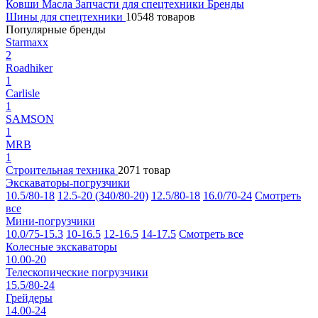
Ковши
Масла
Запчасти для спецтехники
Бренды
Шины для спецтехники
10548 товаров
Популярные бренды
Starmaxx
2
Roadhiker
1
Carlisle
1
SAMSON
1
MRB
1
Строительная техника
2071 товар
Экскаваторы-погрузчики
10.5/80-18
12.5-20 (340/80-20)
12.5/80-18
16.0/70-24
Смотреть
все
Мини-погрузчики
10.0/75-15.3
10-16.5
12-16.5
14-17.5
Смотреть все
Колесные экскаваторы
10.00-20
Телескопические погрузчики
15.5/80-24
Грейдеры
14.00-24