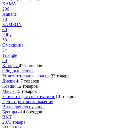
КАМА
206
Annaite
78
SAMSON
60
Hifly
58
Омскшина
54
Triangle
50
Камеры
475 товаров
Ободные ленты
Уплотнительные кольца
33 товара
Диски
447 товаров
Ковши
12 товаров
Масла
15 товаров
Запчасти для спецтехники
10 товаров
Цепи противоскольжения
Вилы для погрузчика
Бренды
414 брендов
BKT
2373 товара
SOLIDEAL