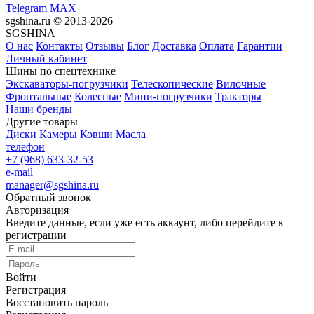
Telegram
MAX
sgshina.ru © 2013-2026
SGSHINA
О нас
Контакты
Отзывы
Блог
Доставка
Оплата
Гарантии
Личный кабинет
Шины по спецтехнике
Экскаваторы-погрузчики
Телескопические
Вилочные
Фронтальные
Колесные
Мини-погрузчики
Тракторы
Наши бренды
Другие товары
Диски
Камеры
Ковши
Масла
телефон
+7 (968) 633-32-53
e-mail
manager@sgshina.ru
Обратный звонок
Авторизация
Введите данные, если уже есть аккаунт, либо перейдите к
регистрации
Войти
Регистрация
Восстановить пароль