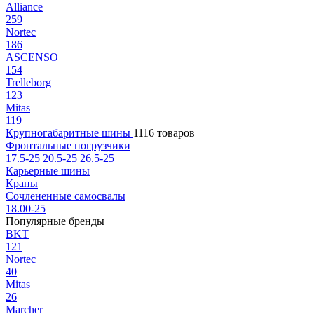
Alliance
259
Nortec
186
ASCENSO
154
Trelleborg
123
Mitas
119
Крупногабаритные шины
1116 товаров
Фронтальные погрузчики
17.5-25
20.5-25
26.5-25
Карьерные шины
Краны
Сочлененные самосвалы
18.00-25
Популярные бренды
BKT
121
Nortec
40
Mitas
26
Marcher