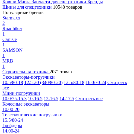
Ковши
Масла
Запчасти для спецтехники
Бренды
Шины для спецтехники
10548 товаров
Популярные бренды
Starmaxx
2
Roadhiker
1
Carlisle
1
SAMSON
1
MRB
1
Строительная техника
2071 товар
Экскаваторы-погрузчики
10.5/80-18
12.5-20 (340/80-20)
12.5/80-18
16.0/70-24
Смотреть
все
Мини-погрузчики
10.0/75-15.3
10-16.5
12-16.5
14-17.5
Смотреть все
Колесные экскаваторы
10.00-20
Телескопические погрузчики
15.5/80-24
Грейдеры
14.00-24