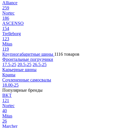
Alliance
259
Nortec
186
ASCENSO
154
Trelleborg
123
Mitas
119
Крупногабаритные шины
1116 товаров
Фронтальные погрузчики
17.5-25
20.5-25
26.5-25
Карьерные шины
Краны
Сочлененные самосвалы
18.00-25
Популярные бренды
BKT
121
Nortec
40
Mitas
26
Marcher