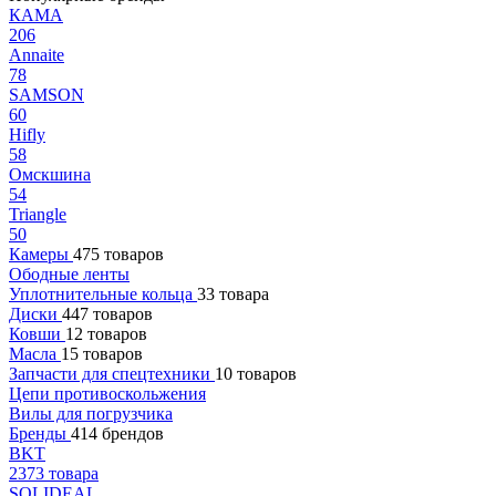
КАМА
206
Annaite
78
SAMSON
60
Hifly
58
Омскшина
54
Triangle
50
Камеры
475 товаров
Ободные ленты
Уплотнительные кольца
33 товара
Диски
447 товаров
Ковши
12 товаров
Масла
15 товаров
Запчасти для спецтехники
10 товаров
Цепи противоскольжения
Вилы для погрузчика
Бренды
414 брендов
BKT
2373 товара
SOLIDEAL