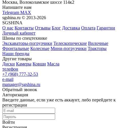
Москва, Волоколамское шоссе 114к2
Напишите нам
Telegram
MAX
sgshina.ru © 2013-2026
SGSHINA
О нас
Контакты
Отзывы
Блог
Доставка
Оплата
Гарантии
Личный кабинет
Шины по спецтехнике
Экскаваторы-погрузчики
Телескопические
Вилочные
Фронтальные
Колесные
Мини-погрузчики
Тракторы
Наши бренды
Другие товары
Диски
Камеры
Ковши
Масла
телефон
+7 (968) 777-32-53
e-mail
manager@sgshina.ru
Обратный звонок
Авторизация
Введите данные, если уже есть аккаунт, либо перейдите к
регистрации
Войти
Регистрация