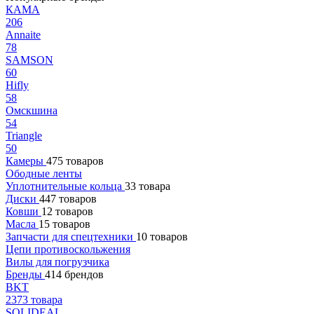
КАМА
206
Annaite
78
SAMSON
60
Hifly
58
Омскшина
54
Triangle
50
Камеры
475 товаров
Ободные ленты
Уплотнительные кольца
33 товара
Диски
447 товаров
Ковши
12 товаров
Масла
15 товаров
Запчасти для спецтехники
10 товаров
Цепи противоскольжения
Вилы для погрузчика
Бренды
414 брендов
BKT
2373 товара
SOLIDEAL