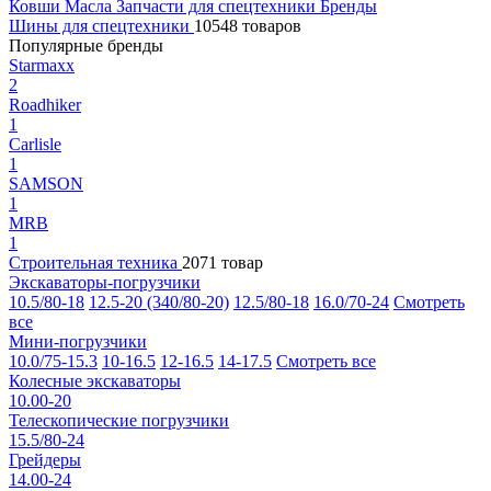
Ковши
Масла
Запчасти для спецтехники
Бренды
Шины для спецтехники
10548 товаров
Популярные бренды
Starmaxx
2
Roadhiker
1
Carlisle
1
SAMSON
1
MRB
1
Строительная техника
2071 товар
Экскаваторы-погрузчики
10.5/80-18
12.5-20 (340/80-20)
12.5/80-18
16.0/70-24
Смотреть
все
Мини-погрузчики
10.0/75-15.3
10-16.5
12-16.5
14-17.5
Смотреть все
Колесные экскаваторы
10.00-20
Телескопические погрузчики
15.5/80-24
Грейдеры
14.00-24