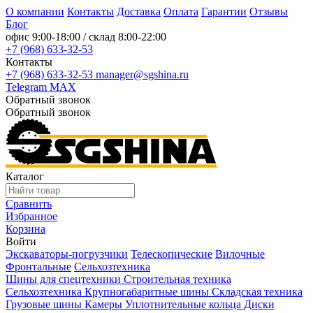
О компании
Контакты
Доставка
Оплата
Гарантии
Отзывы
Блог
офис
9:00-18:00
/ склад
8:00-22:00
+7 (968) 633-32-53
Контакты
+7 (968) 633-32-53
manager@sgshina.ru
Telegram
MAX
Обратный звонок
Обратный звонок
Каталог
Сравнить
Избранное
Корзина
Войти
Экскаваторы-погрузчики
Телескопические
Вилочные
Фронтальные
Сельхозтехника
Шины для спецтехники
Строительная техника
Сельхозтехника
Крупногабаритные шины
Складская техника
Грузовые шины
Камеры
Уплотнительные кольца
Диски