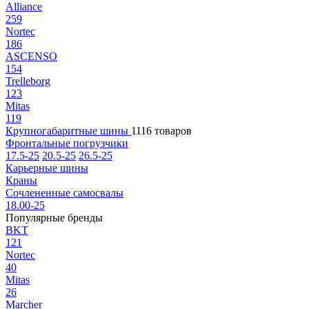
Alliance
259
Nortec
186
ASCENSO
154
Trelleborg
123
Mitas
119
Крупногабаритные шины
1116 товаров
Фронтальные погрузчики
17.5-25
20.5-25
26.5-25
Карьерные шины
Краны
Сочлененные самосвалы
18.00-25
Популярные бренды
BKT
121
Nortec
40
Mitas
26
Marcher