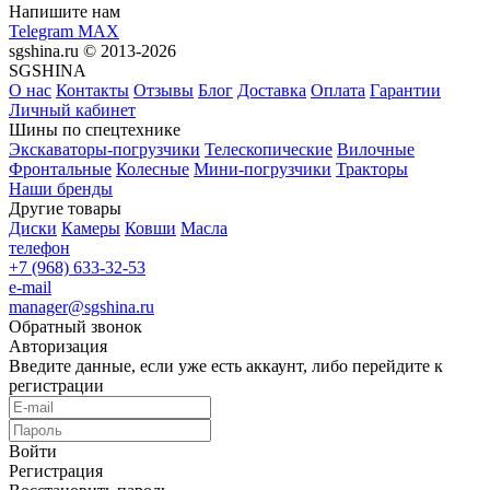
Напишите нам
Telegram
MAX
sgshina.ru © 2013-2026
SGSHINA
О нас
Контакты
Отзывы
Блог
Доставка
Оплата
Гарантии
Личный кабинет
Шины по спецтехнике
Экскаваторы-погрузчики
Телескопические
Вилочные
Фронтальные
Колесные
Мини-погрузчики
Тракторы
Наши бренды
Другие товары
Диски
Камеры
Ковши
Масла
телефон
+7 (968) 633-32-53
e-mail
manager@sgshina.ru
Обратный звонок
Авторизация
Введите данные, если уже есть аккаунт, либо перейдите к
регистрации
Войти
Регистрация