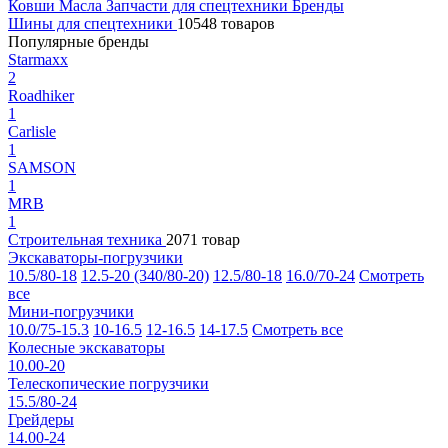
Ковши
Масла
Запчасти для спецтехники
Бренды
Шины для спецтехники
10548 товаров
Популярные бренды
Starmaxx
2
Roadhiker
1
Carlisle
1
SAMSON
1
MRB
1
Строительная техника
2071 товар
Экскаваторы-погрузчики
10.5/80-18
12.5-20 (340/80-20)
12.5/80-18
16.0/70-24
Смотреть
все
Мини-погрузчики
10.0/75-15.3
10-16.5
12-16.5
14-17.5
Смотреть все
Колесные экскаваторы
10.00-20
Телескопические погрузчики
15.5/80-24
Грейдеры
14.00-24