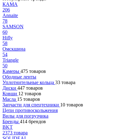
КАМА
206
Annaite
78
SAMSON
60
Hifly
58
Омскшина
54
Triangle
50
Камеры
475 товаров
Ободные ленты
Уплотнительные кольца
33 товара
Диски
447 товаров
Ковши
12 товаров
Масла
15 товаров
Запчасти для спецтехники
10 товаров
Цепи противоскольжения
Вилы для погрузчика
Бренды
414 брендов
BKT
2373 товара
SOLIDEAL