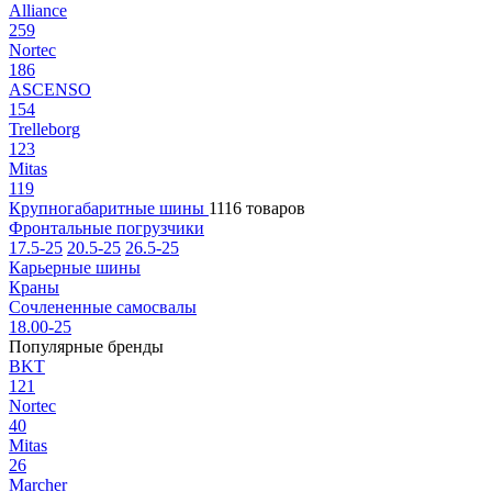
Alliance
259
Nortec
186
ASCENSO
154
Trelleborg
123
Mitas
119
Крупногабаритные шины
1116 товаров
Фронтальные погрузчики
17.5-25
20.5-25
26.5-25
Карьерные шины
Краны
Сочлененные самосвалы
18.00-25
Популярные бренды
BKT
121
Nortec
40
Mitas
26
Marcher