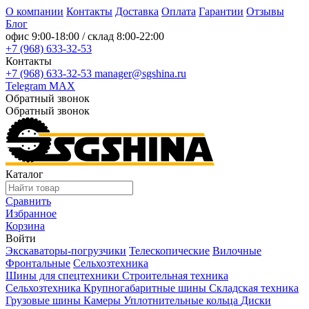
О компании
Контакты
Доставка
Оплата
Гарантии
Отзывы
Блог
офис
9:00-18:00
/ склад
8:00-22:00
+7 (968) 633-32-53
Контакты
+7 (968) 633-32-53
manager@sgshina.ru
Telegram
MAX
Обратный звонок
Обратный звонок
Каталог
Сравнить
Избранное
Корзина
Войти
Экскаваторы-погрузчики
Телескопические
Вилочные
Фронтальные
Сельхозтехника
Шины для спецтехники
Строительная техника
Сельхозтехника
Крупногабаритные шины
Складская техника
Грузовые шины
Камеры
Уплотнительные кольца
Диски