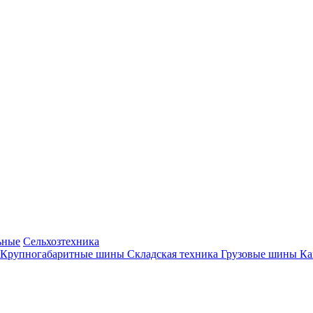
ьные
Сельхозтехника
Крупногабаритные шины
Складская техника
Грузовые шины
К