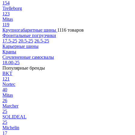
154
Trelleborg
123
Mitas
119
Крупногабаритные шины
1116 товаров
Фронтальные погрузчики
17.5-25
20.5-25
26.5-25
Карьерные шины
Краны
Сочлененные самосвалы
18.00-25
Популярные бренды
BKT
121
Nortec
40
Mitas
26
Marcher
25
SOLIDEAL
25
Michelin
17