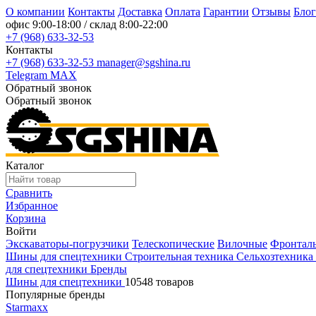
О компании
Контакты
Доставка
Оплата
Гарантии
Отзывы
Блог
офис
9:00-18:00
/ склад
8:00-22:00
+7 (968) 633-32-53
Контакты
+7 (968) 633-32-53
manager@sgshina.ru
Telegram
MAX
Обратный звонок
Обратный звонок
Каталог
Сравнить
Избранное
Корзина
Войти
Экскаваторы-погрузчики
Телескопические
Вилочные
Фронтал
Шины для спецтехники
Строительная техника
Сельхозтехника
для спецтехники
Бренды
Шины для спецтехники
10548 товаров
Популярные бренды
Starmaxx