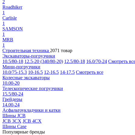
2
Roadhiker
1
Carlisle
1
SAMSON
1
MRB
1
Строительная техника
2071 товар
Экскаваторы-погрузчики
10.5/80-18
12.5-20 (340/80-20)
12.5/80-18
16.0/70-24
Смотреть вс
Мини-погрузчики
10.0/75-15.3
10-16.5
12-16.5
14-17.5
Смотреть все
Колесные экскаваторы
10.00-20
Телескопические погрузчики
15.5/80-24
Грейдеры
14.00-24
Асфальтоукладчики и катки
Шины JCB
JCB 3CX
JCB 4CX
Шины Case
Популярные бренды