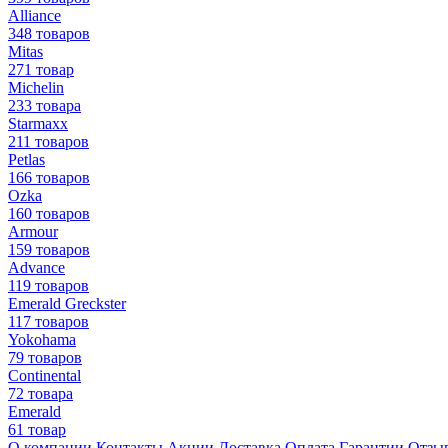
Alliance
348 товаров
Mitas
271 товар
Michelin
233 товара
Starmaxx
211 товаров
Petlas
166 товаров
Ozka
160 товаров
Armour
159 товаров
Advance
119 товаров
Emerald Greckster
117 товаров
Yokohama
79 товаров
Continental
72 товара
Emerald
61 товар
О компании
Контакты
Акции
Доставка
Оплата
Гарантии
Отзы