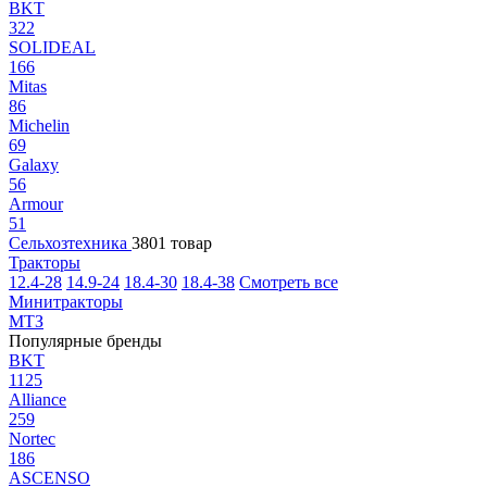
BKT
322
SOLIDEAL
166
Mitas
86
Michelin
69
Galaxy
56
Armour
51
Сельхозтехника
3801 товар
Тракторы
12.4-28
14.9-24
18.4-30
18.4-38
Смотреть все
Минитракторы
МТЗ
Популярные бренды
BKT
1125
Alliance
259
Nortec
186
ASCENSO