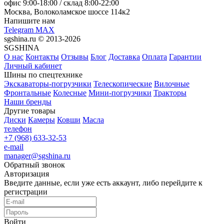
офис
9:00-18:00
/ склад
8:00-22:00
Москва, Волоколамское шоссе 114к2
Напишите нам
Telegram
MAX
sgshina.ru © 2013-2026
SGSHINA
О нас
Контакты
Отзывы
Блог
Доставка
Оплата
Гарантии
Личный кабинет
Шины по спецтехнике
Экскаваторы-погрузчики
Телескопические
Вилочные
Фронтальные
Колесные
Мини-погрузчики
Тракторы
Наши бренды
Другие товары
Диски
Камеры
Ковши
Масла
телефон
+7 (968) 633-32-53
e-mail
manager@sgshina.ru
Обратный звонок
Авторизация
Введите данные, если уже есть аккаунт, либо перейдите к
регистрации
Войти