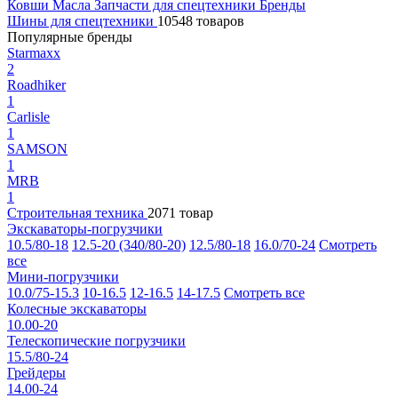
Ковши
Масла
Запчасти для спецтехники
Бренды
Шины для спецтехники
10548 товаров
Популярные бренды
Starmaxx
2
Roadhiker
1
Carlisle
1
SAMSON
1
MRB
1
Строительная техника
2071 товар
Экскаваторы-погрузчики
10.5/80-18
12.5-20 (340/80-20)
12.5/80-18
16.0/70-24
Смотреть
все
Мини-погрузчики
10.0/75-15.3
10-16.5
12-16.5
14-17.5
Смотреть все
Колесные экскаваторы
10.00-20
Телескопические погрузчики
15.5/80-24
Грейдеры
14.00-24