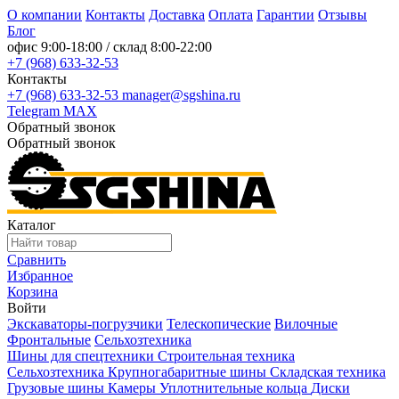
О компании
Контакты
Доставка
Оплата
Гарантии
Отзывы
Блог
офис
9:00-18:00
/ склад
8:00-22:00
+7 (968) 633-32-53
Контакты
+7 (968) 633-32-53
manager@sgshina.ru
Telegram
MAX
Обратный звонок
Обратный звонок
Каталог
Сравнить
Избранное
Корзина
Войти
Экскаваторы-погрузчики
Телескопические
Вилочные
Фронтальные
Сельхозтехника
Шины для спецтехники
Строительная техника
Сельхозтехника
Крупногабаритные шины
Складская техника
Грузовые шины
Камеры
Уплотнительные кольца
Диски