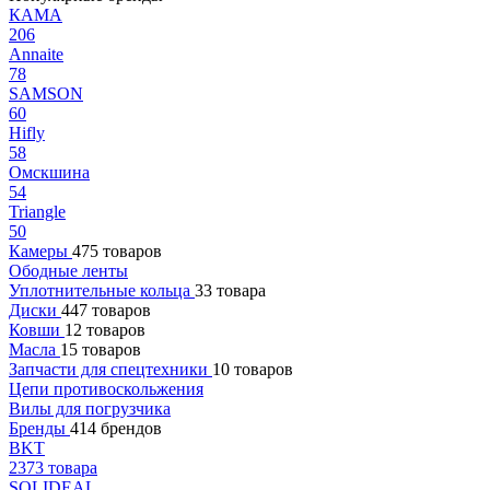
КАМА
206
Annaite
78
SAMSON
60
Hifly
58
Омскшина
54
Triangle
50
Камеры
475 товаров
Ободные ленты
Уплотнительные кольца
33 товара
Диски
447 товаров
Ковши
12 товаров
Масла
15 товаров
Запчасти для спецтехники
10 товаров
Цепи противоскольжения
Вилы для погрузчика
Бренды
414 брендов
BKT
2373 товара
SOLIDEAL