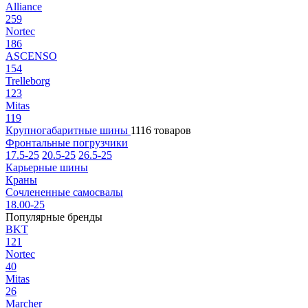
Alliance
259
Nortec
186
ASCENSO
154
Trelleborg
123
Mitas
119
Крупногабаритные шины
1116 товаров
Фронтальные погрузчики
17.5-25
20.5-25
26.5-25
Карьерные шины
Краны
Сочлененные самосвалы
18.00-25
Популярные бренды
BKT
121
Nortec
40
Mitas
26
Marcher