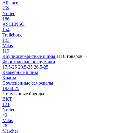
Alliance
259
Nortec
186
ASCENSO
154
Trelleborg
123
Mitas
119
Крупногабаритные шины
1116 товаров
Фронтальные погрузчики
17.5-25
20.5-25
26.5-25
Карьерные шины
Краны
Сочлененные самосвалы
18.00-25
Популярные бренды
BKT
121
Nortec
40
Mitas
26
Marcher