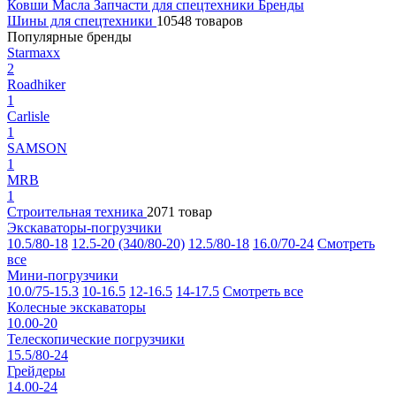
Ковши
Масла
Запчасти для спецтехники
Бренды
Шины для спецтехники
10548 товаров
Популярные бренды
Starmaxx
2
Roadhiker
1
Carlisle
1
SAMSON
1
MRB
1
Строительная техника
2071 товар
Экскаваторы-погрузчики
10.5/80-18
12.5-20 (340/80-20)
12.5/80-18
16.0/70-24
Смотреть
все
Мини-погрузчики
10.0/75-15.3
10-16.5
12-16.5
14-17.5
Смотреть все
Колесные экскаваторы
10.00-20
Телескопические погрузчики
15.5/80-24
Грейдеры
14.00-24