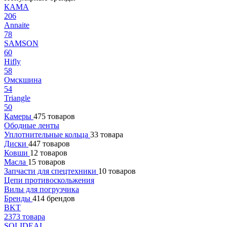
КАМА
206
Annaite
78
SAMSON
60
Hifly
58
Омскшина
54
Triangle
50
Камеры
475 товаров
Ободные ленты
Уплотнительные кольца
33 товара
Диски
447 товаров
Ковши
12 товаров
Масла
15 товаров
Запчасти для спецтехники
10 товаров
Цепи противоскольжения
Вилы для погрузчика
Бренды
414 брендов
BKT
2373 товара
SOLIDEAL