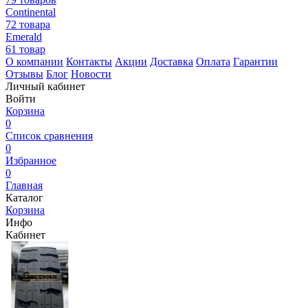
Continental
72 товара
Emerald
61 товар
О компании
Контакты
Акции
Доставка
Оплата
Гарантии
Отзывы
Блог
Новости
Личный кабинет
Войти
Корзина
0
Список сравнения
0
Избранное
0
Главная
Каталог
Корзина
Инфо
Кабинет