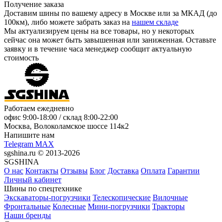
Получение заказа
Доставим шины по вашему адресу в Москве или за МКАД (до
100км), либо можете забрать заказ на
нашем складе
Мы актуализируем цены на все товары, но у некоторых
сейчас она может быть завышенная или заниженная.
Оставьте
заявку
и в течение часа менеджер сообщит актуальную
стоимость
Работаем ежедневно
офис
9:00-18:00
/ склад
8:00-22:00
Москва, Волоколамское шоссе 114к2
Напишите нам
Telegram
MAX
sgshina.ru © 2013-2026
SGSHINA
О нас
Контакты
Отзывы
Блог
Доставка
Оплата
Гарантии
Личный кабинет
Шины по спецтехнике
Экскаваторы-погрузчики
Телескопические
Вилочные
Фронтальные
Колесные
Мини-погрузчики
Тракторы
Наши бренды