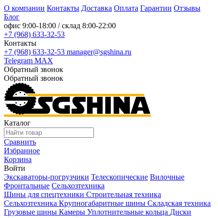
О компании
Контакты
Доставка
Оплата
Гарантии
Отзывы
Блог
офис
9:00-18:00
/ склад
8:00-22:00
+7 (968) 633-32-53
Контакты
+7 (968) 633-32-53
manager@sgshina.ru
Telegram
MAX
Обратный звонок
Обратный звонок
Каталог
Сравнить
Избранное
Корзина
Войти
Экскаваторы-погрузчики
Телескопические
Вилочные
Фронтальные
Сельхозтехника
Шины для спецтехники
Строительная техника
Сельхозтехника
Крупногабаритные шины
Складская техника
Грузовые шины
Камеры
Уплотнительные кольца
Диски