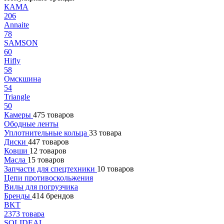
КАМА
206
Annaite
78
SAMSON
60
Hifly
58
Омскшина
54
Triangle
50
Камеры
475 товаров
Ободные ленты
Уплотнительные кольца
33 товара
Диски
447 товаров
Ковши
12 товаров
Масла
15 товаров
Запчасти для спецтехники
10 товаров
Цепи противоскольжения
Вилы для погрузчика
Бренды
414 брендов
BKT
2373 товара
SOLIDEAL