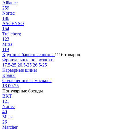
Alliance
259
Nortec
186
ASCENSO
154
Trelleborg
123
Mitas
119
Крупногабаритные шины
1116 товаров
Фронтальные погрузчики
17.5-25
20.5-25
26.5-25
Карьерные шины
Краны
Сочлененные самосвалы
18.00-25
Популярные бренды
BKT
121
Nortec
40
Mitas
26
Marcher