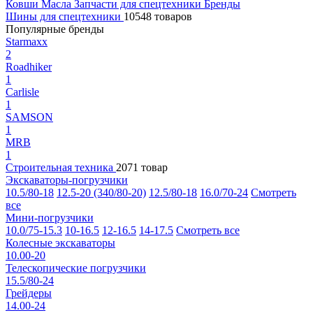
Ковши
Масла
Запчасти для спецтехники
Бренды
Шины для спецтехники
10548 товаров
Популярные бренды
Starmaxx
2
Roadhiker
1
Carlisle
1
SAMSON
1
MRB
1
Строительная техника
2071 товар
Экскаваторы-погрузчики
10.5/80-18
12.5-20 (340/80-20)
12.5/80-18
16.0/70-24
Смотреть
все
Мини-погрузчики
10.0/75-15.3
10-16.5
12-16.5
14-17.5
Смотреть все
Колесные экскаваторы
10.00-20
Телескопические погрузчики
15.5/80-24
Грейдеры
14.00-24