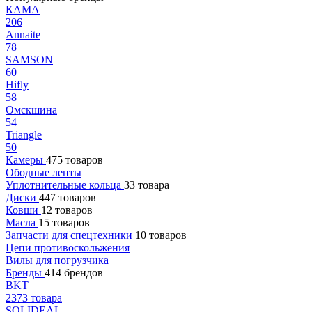
КАМА
206
Annaite
78
SAMSON
60
Hifly
58
Омскшина
54
Triangle
50
Камеры
475 товаров
Ободные ленты
Уплотнительные кольца
33 товара
Диски
447 товаров
Ковши
12 товаров
Масла
15 товаров
Запчасти для спецтехники
10 товаров
Цепи противоскольжения
Вилы для погрузчика
Бренды
414 брендов
BKT
2373 товара
SOLIDEAL