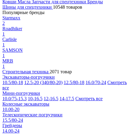
Ковши
Масла
Запчасти для спецтехники
Бренды
Шины для спецтехники
10548 товаров
Популярные бренды
Starmaxx
2
Roadhiker
1
Carlisle
1
SAMSON
1
MRB
1
Строительная техника
2071 товар
Экскаваторы-погрузчики
10.5/80-18
12.5-20 (340/80-20)
12.5/80-18
16.0/70-24
Смотреть
все
Мини-погрузчики
10.0/75-15.3
10-16.5
12-16.5
14-17.5
Смотреть все
Колесные экскаваторы
10.00-20
Телескопические погрузчики
15.5/80-24
Грейдеры
14.00-24