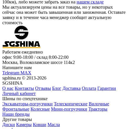
100км), либо можете забрать заказ на
нашем складе
Мы актуализируем цены на все товары, но у некоторых
сейчас она может быть завышенная или заниженная.
Оставьте
заявку
и в течение часа менеджер сообщит актуальную
стоимость
Работаем ежедневно
офис
9:00-18:00
/ склад
8:00-22:00
Москва, Волоколамское шоссе 114к2
Напишите нам
Telegram
MAX
sgshina.ru © 2013-2026
SGSHINA
О нас
Контакты
Отзывы
Блог
Доставка
Оплата
Гарантии
Личный кабинет
Шины по спецтехнике
Экскаваторы-погрузчики
Телескопические
Вилочные
Фронтальные
Колесные
Мини-погрузчики
Тракторы
Наши бренды
Другие товары
Диски
Камеры
Ковши
Масла