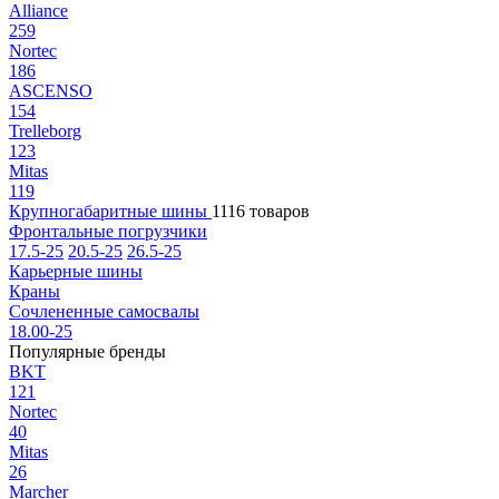
Alliance
259
Nortec
186
ASCENSO
154
Trelleborg
123
Mitas
119
Крупногабаритные шины
1116 товаров
Фронтальные погрузчики
17.5-25
20.5-25
26.5-25
Карьерные шины
Краны
Сочлененные самосвалы
18.00-25
Популярные бренды
BKT
121
Nortec
40
Mitas
26
Marcher