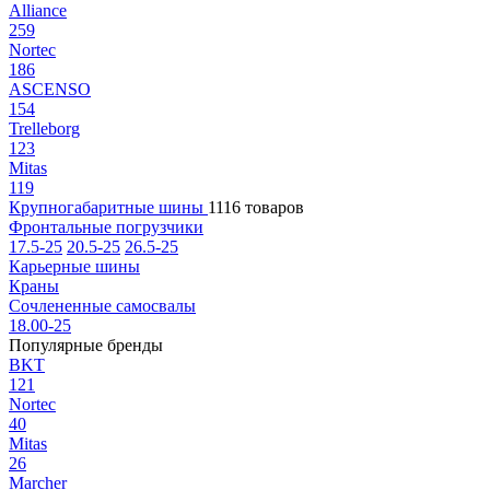
Alliance
259
Nortec
186
ASCENSO
154
Trelleborg
123
Mitas
119
Крупногабаритные шины
1116 товаров
Фронтальные погрузчики
17.5-25
20.5-25
26.5-25
Карьерные шины
Краны
Сочлененные самосвалы
18.00-25
Популярные бренды
BKT
121
Nortec
40
Mitas
26
Marcher