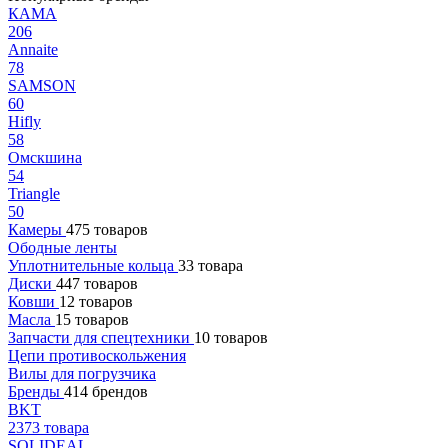
КАМА
206
Annaite
78
SAMSON
60
Hifly
58
Омскшина
54
Triangle
50
Камеры
475 товаров
Ободные ленты
Уплотнительные кольца
33 товара
Диски
447 товаров
Ковши
12 товаров
Масла
15 товаров
Запчасти для спецтехники
10 товаров
Цепи противоскольжения
Вилы для погрузчика
Бренды
414 брендов
BKT
2373 товара
SOLIDEAL