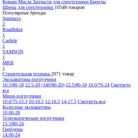
Ковши
Масла
Запчасти для спецтехники
Бренды
Шины для спецтехники
10548 товаров
Популярные бренды
Starmaxx
2
Roadhiker
1
Carlisle
1
SAMSON
1
MRB
1
Строительная техника
2071 товар
Экскаваторы-погрузчики
10.5/80-18
12.5-20 (340/80-20)
12.5/80-18
16.0/70-24
Смотреть
все
Мини-погрузчики
10.0/75-15.3
10-16.5
12-16.5
14-17.5
Смотреть все
Колесные экскаваторы
10.00-20
Телескопические погрузчики
15.5/80-24
Грейдеры
14.00-24