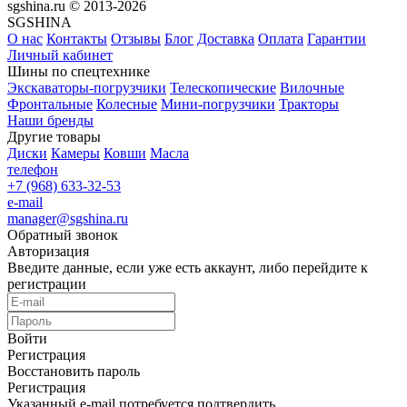
sgshina.ru © 2013-2026
SGSHINA
О нас
Контакты
Отзывы
Блог
Доставка
Оплата
Гарантии
Личный кабинет
Шины по спецтехнике
Экскаваторы-погрузчики
Телескопические
Вилочные
Фронтальные
Колесные
Мини-погрузчики
Тракторы
Наши бренды
Другие товары
Диски
Камеры
Ковши
Масла
телефон
+7 (968) 633-32-53
e-mail
manager@sgshina.ru
Обратный звонок
Авторизация
Введите данные, если уже есть аккаунт, либо перейдите к
регистрации
Войти
Регистрация
Восстановить пароль
Регистрация
Указанный e-mail потребуется подтвердить