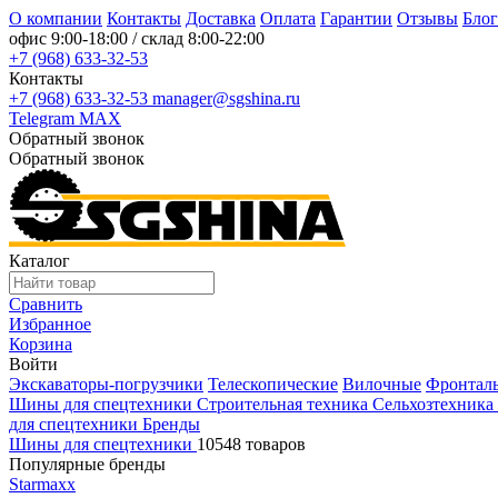
О компании
Контакты
Доставка
Оплата
Гарантии
Отзывы
Блог
офис
9:00-18:00
/ склад
8:00-22:00
+7 (968) 633-32-53
Контакты
+7 (968) 633-32-53
manager@sgshina.ru
Telegram
MAX
Обратный звонок
Обратный звонок
Каталог
Сравнить
Избранное
Корзина
Войти
Экскаваторы-погрузчики
Телескопические
Вилочные
Фронтал
Шины для спецтехники
Строительная техника
Сельхозтехника
для спецтехники
Бренды
Шины для спецтехники
10548 товаров
Популярные бренды
Starmaxx