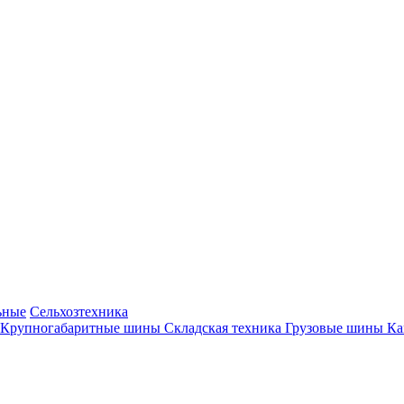
ьные
Сельхозтехника
Крупногабаритные шины
Складская техника
Грузовые шины
К