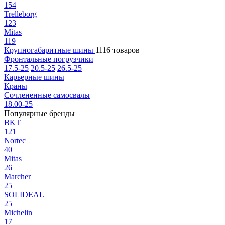
154
Trelleborg
123
Mitas
119
Крупногабаритные шины
1116 товаров
Фронтальные погрузчики
17.5-25
20.5-25
26.5-25
Карьерные шины
Краны
Сочлененные самосвалы
18.00-25
Популярные бренды
BKT
121
Nortec
40
Mitas
26
Marcher
25
SOLIDEAL
25
Michelin
17