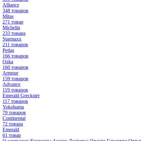
Alliance
348 товаров
Mitas
271 товар
Michelin
233 товара
Starmaxx
211 товаров
Petlas
166 товаров
Ozka
160 товаров
Armour
159 товаров
Advance
119 товаров
Emerald Greckster
117 товаров
Yokohama
79 товаров
Continental
72 товара
Emerald
61 товар
О компании
Контакты
Акции
Доставка
Оплата
Гарантии
Отзы