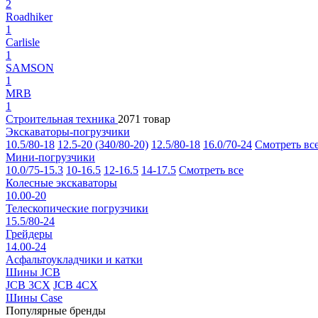
2
Roadhiker
1
Carlisle
1
SAMSON
1
MRB
1
Строительная техника
2071 товар
Экскаваторы-погрузчики
10.5/80-18
12.5-20 (340/80-20)
12.5/80-18
16.0/70-24
Смотреть вс
Мини-погрузчики
10.0/75-15.3
10-16.5
12-16.5
14-17.5
Смотреть все
Колесные экскаваторы
10.00-20
Телескопические погрузчики
15.5/80-24
Грейдеры
14.00-24
Асфальтоукладчики и катки
Шины JCB
JCB 3CX
JCB 4CX
Шины Case
Популярные бренды