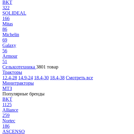
BKT
322
SOLIDEAL
166
Mitas
86
Michelin
69
Galaxy
56
Armour
51
Сельхозтехника
3801 товар
Тракторы
12.4-28
14.9-24
18.4-30
18.4-38
Смотреть все
Минитракторы
МТЗ
Популярные бренды
BKT
1125
Alliance
259
Nortec
186
ASCENSO