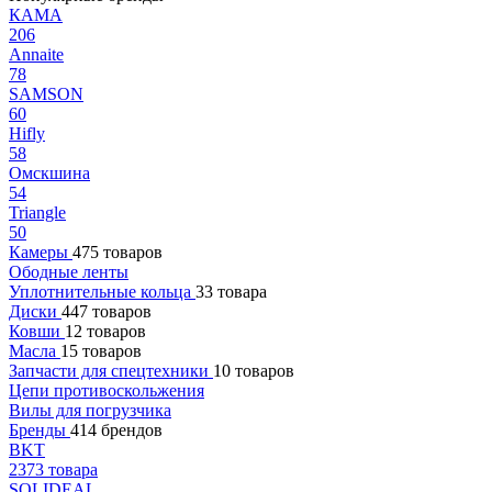
КАМА
206
Annaite
78
SAMSON
60
Hifly
58
Омскшина
54
Triangle
50
Камеры
475 товаров
Ободные ленты
Уплотнительные кольца
33 товара
Диски
447 товаров
Ковши
12 товаров
Масла
15 товаров
Запчасти для спецтехники
10 товаров
Цепи противоскольжения
Вилы для погрузчика
Бренды
414 брендов
BKT
2373 товара
SOLIDEAL