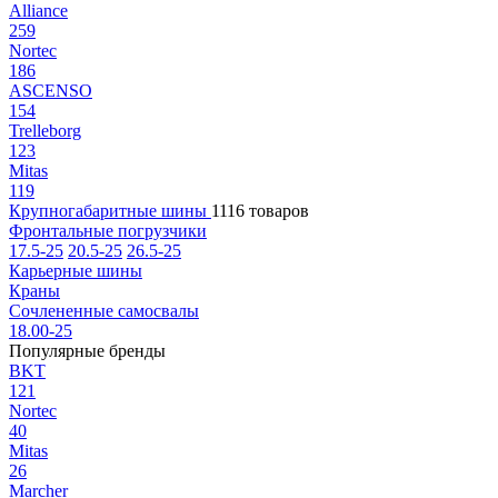
Alliance
259
Nortec
186
ASCENSO
154
Trelleborg
123
Mitas
119
Крупногабаритные шины
1116 товаров
Фронтальные погрузчики
17.5-25
20.5-25
26.5-25
Карьерные шины
Краны
Сочлененные самосвалы
18.00-25
Популярные бренды
BKT
121
Nortec
40
Mitas
26
Marcher