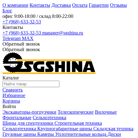
О компании
Контакты
Доставка
Оплата
Гарантии
Отзывы
Блог
офис
9:00-18:00
/ склад
8:00-22:00
+7 (968) 633-32-53
Контакты
+7 (968) 633-32-53
manager@sgshina.ru
Telegram
MAX
Обратный звонок
Обратный звонок
Каталог
Сравнить
Избранное
Корзина
Войти
Экскаваторы-погрузчики
Телескопические
Вилочные
Фронтальные
Сельхозтехника
Шины для спецтехники
Строительная техника
Сельхозтехника
Крупногабаритные шины
Складская техника
Грузовые шины
Камеры
Уплотнительные кольца
Диски