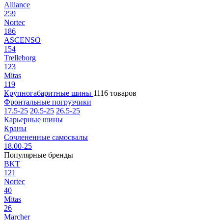
Alliance
259
Nortec
186
ASCENSO
154
Trelleborg
123
Mitas
119
Крупногабаритные шины
1116 товаров
Фронтальные погрузчики
17.5-25
20.5-25
26.5-25
Карьерные шины
Краны
Сочлененные самосвалы
18.00-25
Популярные бренды
BKT
121
Nortec
40
Mitas
26
Marcher