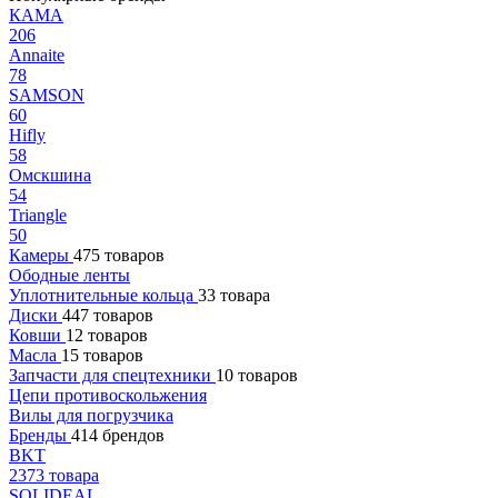
КАМА
206
Annaite
78
SAMSON
60
Hifly
58
Омскшина
54
Triangle
50
Камеры
475 товаров
Ободные ленты
Уплотнительные кольца
33 товара
Диски
447 товаров
Ковши
12 товаров
Масла
15 товаров
Запчасти для спецтехники
10 товаров
Цепи противоскольжения
Вилы для погрузчика
Бренды
414 брендов
BKT
2373 товара
SOLIDEAL