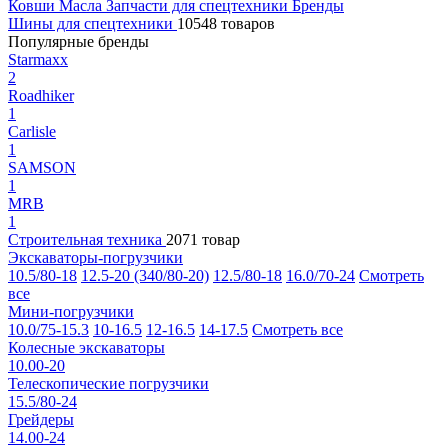
Ковши
Масла
Запчасти для спецтехники
Бренды
Шины для спецтехники
10548 товаров
Популярные бренды
Starmaxx
2
Roadhiker
1
Carlisle
1
SAMSON
1
MRB
1
Строительная техника
2071 товар
Экскаваторы-погрузчики
10.5/80-18
12.5-20 (340/80-20)
12.5/80-18
16.0/70-24
Смотреть
все
Мини-погрузчики
10.0/75-15.3
10-16.5
12-16.5
14-17.5
Смотреть все
Колесные экскаваторы
10.00-20
Телескопические погрузчики
15.5/80-24
Грейдеры
14.00-24