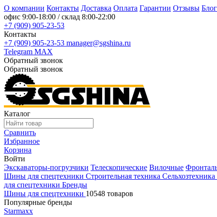
О компании
Контакты
Доставка
Оплата
Гарантии
Отзывы
Блог
офис
9:00-18:00
/ склад
8:00-22:00
+7 (909) 905-23-53
Контакты
+7 (909) 905-23-53
manager@sgshina.ru
Telegram
MAX
Обратный звонок
Обратный звонок
Каталог
Сравнить
Избранное
Корзина
Войти
Экскаваторы-погрузчики
Телескопические
Вилочные
Фронтал
Шины для спецтехники
Строительная техника
Сельхозтехника
для спецтехники
Бренды
Шины для спецтехники
10548 товаров
Популярные бренды
Starmaxx