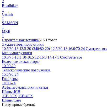
2
Roadhiker
1
Carlisle
1
SAMSON
1
MRB
1
Строительная техника
2071 товар
Экскаваторы-погрузчики
10.5/80-18
12.5-20 (340/80-20)
12.5/80-18
16.0/70-24
Смотреть вс
Мини-погрузчики
10.0/75-15.3
10-16.5
12-16.5
14-17.5
Смотреть все
Колесные экскаваторы
10.00-20
Телескопические погрузчики
15.5/80-24
Грейдеры
14.00-24
Асфальтоукладчики и катки
Шины JCB
JCB 3CX
JCB 4CX
Шины Case
Популярные бренды