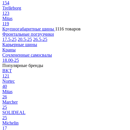
154
Trelleborg
123
Mitas
119
Крупногабаритные шины
1116 товаров
Фронтальные погрузчики
17.5-25
20.5-25
26.5-25
Карьерные шины
Краны
Сочлененные самосвалы
18.00-25
Популярные бренды
BKT
121
Nortec
40
Mitas
26
Marcher
25
SOLIDEAL
25
Michelin
17