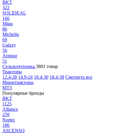
BKT
322
SOLIDEAL
166
Mitas
86
Michelin
69
Galaxy
56
Armour
51
Сельхозтехника
3801 товар
Тракторы
12.4-28
14.9-24
18.4-30
18.4-38
Смотреть все
Минитракторы
МТЗ
Популярные бренды
BKT
1125
Alliance
259
Nortec
186
ASCENSO