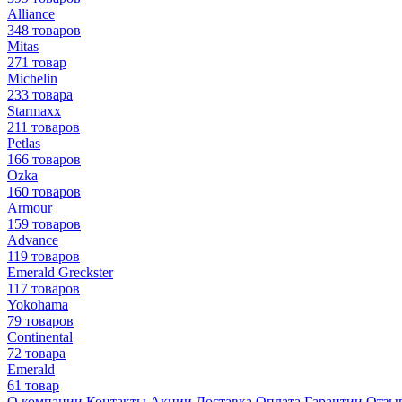
Alliance
348 товаров
Mitas
271 товар
Michelin
233 товара
Starmaxx
211 товаров
Petlas
166 товаров
Ozka
160 товаров
Armour
159 товаров
Advance
119 товаров
Emerald Greckster
117 товаров
Yokohama
79 товаров
Continental
72 товара
Emerald
61 товар
О компании
Контакты
Акции
Доставка
Оплата
Гарантии
Отзы