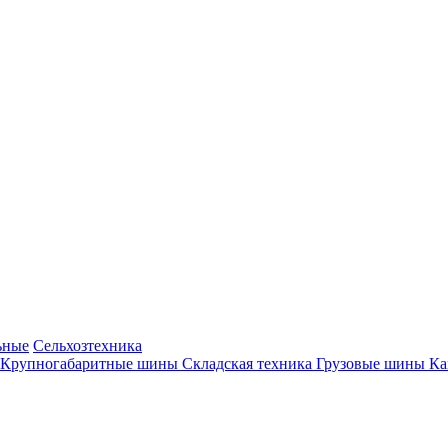
ьные
Сельхозтехника
Крупногабаритные шины
Складская техника
Грузовые шины
К