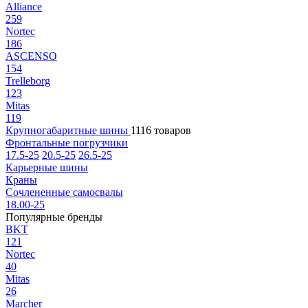
Alliance
259
Nortec
186
ASCENSO
154
Trelleborg
123
Mitas
119
Крупногабаритные шины
1116 товаров
Фронтальные погрузчики
17.5-25
20.5-25
26.5-25
Карьерные шины
Краны
Сочлененные самосвалы
18.00-25
Популярные бренды
BKT
121
Nortec
40
Mitas
26
Marcher