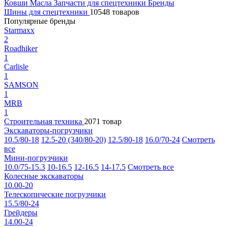
Ковши
Масла
Запчасти для спецтехники
Бренды
Шины для спецтехники
10548 товаров
Популярные бренды
Starmaxx
2
Roadhiker
1
Carlisle
1
SAMSON
1
MRB
1
Строительная техника
2071 товар
Экскаваторы-погрузчики
10.5/80-18
12.5-20 (340/80-20)
12.5/80-18
16.0/70-24
Смотреть
все
Мини-погрузчики
10.0/75-15.3
10-16.5
12-16.5
14-17.5
Смотреть все
Колесные экскаваторы
10.00-20
Телескопические погрузчики
15.5/80-24
Грейдеры
14.00-24