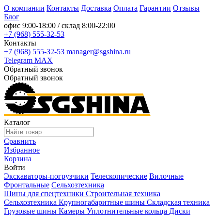
О компании
Контакты
Доставка
Оплата
Гарантии
Отзывы
Блог
офис
9:00-18:00
/ склад
8:00-22:00
+7 (968) 555-32-53
Контакты
+7 (968) 555-32-53
manager@sgshina.ru
Telegram
MAX
Обратный звонок
Обратный звонок
Каталог
Сравнить
Избранное
Корзина
Войти
Экскаваторы-погрузчики
Телескопические
Вилочные
Фронтальные
Сельхозтехника
Шины для спецтехники
Строительная техника
Сельхозтехника
Крупногабаритные шины
Складская техника
Грузовые шины
Камеры
Уплотнительные кольца
Диски