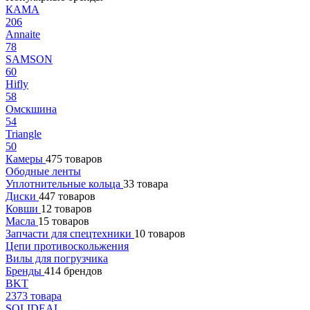
КАМА
206
Annaite
78
SAMSON
60
Hifly
58
Омскшина
54
Triangle
50
Камеры
475 товаров
Ободные ленты
Уплотнительные кольца
33 товара
Диски
447 товаров
Ковши
12 товаров
Масла
15 товаров
Запчасти для спецтехники
10 товаров
Цепи противоскольжения
Вилы для погрузчика
Бренды
414 брендов
BKT
2373 товара
SOLIDEAL