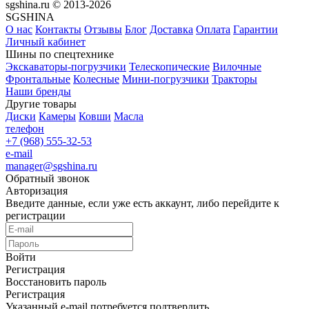
sgshina.ru © 2013-2026
SGSHINA
О нас
Контакты
Отзывы
Блог
Доставка
Оплата
Гарантии
Личный кабинет
Шины по спецтехнике
Экскаваторы-погрузчики
Телескопические
Вилочные
Фронтальные
Колесные
Мини-погрузчики
Тракторы
Наши бренды
Другие товары
Диски
Камеры
Ковши
Масла
телефон
+7 (968) 555-32-53
e-mail
manager@sgshina.ru
Обратный звонок
Авторизация
Введите данные, если уже есть аккаунт, либо перейдите к
регистрации
Войти
Регистрация
Восстановить пароль
Регистрация
Указанный e-mail потребуется подтвердить