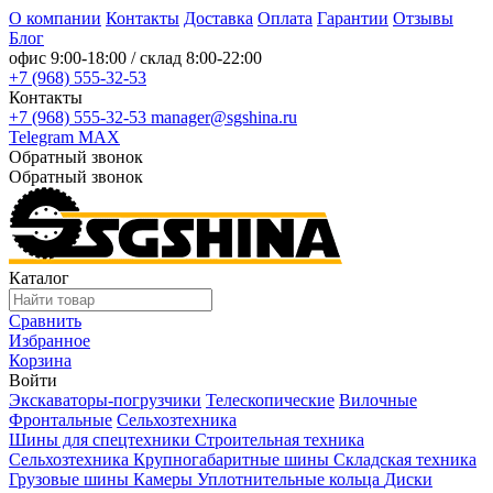
О компании
Контакты
Доставка
Оплата
Гарантии
Отзывы
Блог
офис
9:00-18:00
/ склад
8:00-22:00
+7 (968) 555-32-53
Контакты
+7 (968) 555-32-53
manager@sgshina.ru
Telegram
MAX
Обратный звонок
Обратный звонок
Каталог
Сравнить
Избранное
Корзина
Войти
Экскаваторы-погрузчики
Телескопические
Вилочные
Фронтальные
Сельхозтехника
Шины для спецтехники
Строительная техника
Сельхозтехника
Крупногабаритные шины
Складская техника
Грузовые шины
Камеры
Уплотнительные кольца
Диски