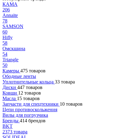
КАМА
206
Annaite
78
SAMSON
60
Hifly
58
Омскшина
54
Triangle
50
Камеры
475 товаров
Ободные ленты
Уплотнительные кольца
33 товара
Диски
447 товаров
Ковши
12 товаров
Масла
15 товаров
Запчасти для спецтехники
10 товаров
Цепи противоскольжения
Вилы для погрузчика
Бренды
414 брендов
BKT
2373 товара
SOLIDEAL