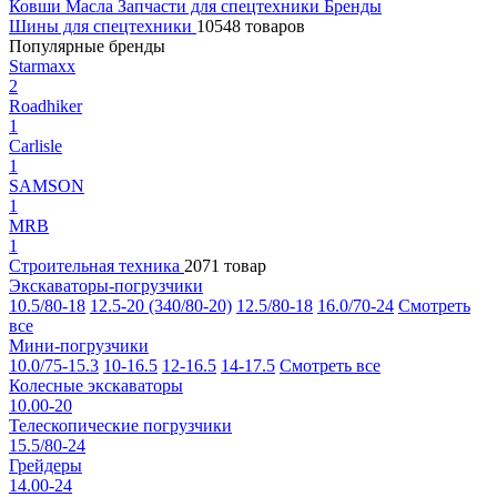
Ковши
Масла
Запчасти для спецтехники
Бренды
Шины для спецтехники
10548 товаров
Популярные бренды
Starmaxx
2
Roadhiker
1
Carlisle
1
SAMSON
1
MRB
1
Строительная техника
2071 товар
Экскаваторы-погрузчики
10.5/80-18
12.5-20 (340/80-20)
12.5/80-18
16.0/70-24
Смотреть
все
Мини-погрузчики
10.0/75-15.3
10-16.5
12-16.5
14-17.5
Смотреть все
Колесные экскаваторы
10.00-20
Телескопические погрузчики
15.5/80-24
Грейдеры
14.00-24