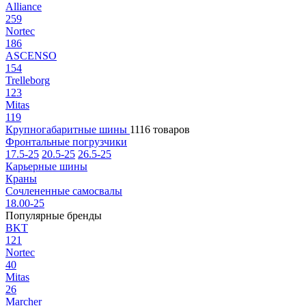
Alliance
259
Nortec
186
ASCENSO
154
Trelleborg
123
Mitas
119
Крупногабаритные шины
1116 товаров
Фронтальные погрузчики
17.5-25
20.5-25
26.5-25
Карьерные шины
Краны
Сочлененные самосвалы
18.00-25
Популярные бренды
BKT
121
Nortec
40
Mitas
26
Marcher