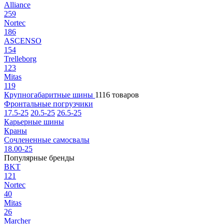
Alliance
259
Nortec
186
ASCENSO
154
Trelleborg
123
Mitas
119
Крупногабаритные шины
1116 товаров
Фронтальные погрузчики
17.5-25
20.5-25
26.5-25
Карьерные шины
Краны
Сочлененные самосвалы
18.00-25
Популярные бренды
BKT
121
Nortec
40
Mitas
26
Marcher