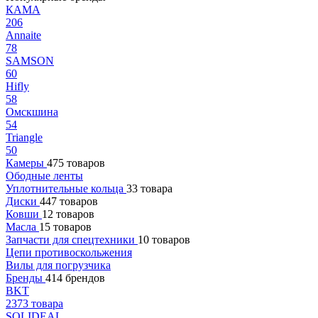
КАМА
206
Annaite
78
SAMSON
60
Hifly
58
Омскшина
54
Triangle
50
Камеры
475 товаров
Ободные ленты
Уплотнительные кольца
33 товара
Диски
447 товаров
Ковши
12 товаров
Масла
15 товаров
Запчасти для спецтехники
10 товаров
Цепи противоскольжения
Вилы для погрузчика
Бренды
414 брендов
BKT
2373 товара
SOLIDEAL