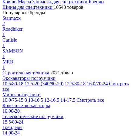
Ковши
Масла
Запчасти для спецтехники
Бренды
Шины для спецтехники
10548 товаров
Популярные бренды
Starmaxx
2
Roadhiker
1
Carlisle
1
SAMSON
1
MRB
1
Строительная техника
2071 товар
Экскаваторы-погрузчики
10.5/80-18
12.5-20 (340/80-20)
12.5/80-18
16.0/70-24
Смотреть
все
Мини-погрузчики
10.0/75-15.3
10-16.5
12-16.5
14-17.5
Смотреть все
Колесные экскаваторы
10.00-20
Телескопические погрузчики
15.5/80-24
Грейдеры
14.00-24