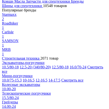
Ковши
Масла
Запчасти для спецтехники
Бренды
Шины для спецтехники
10548 товаров
Популярные бренды
Starmaxx
2
Roadhiker
1
Carlisle
1
SAMSON
1
MRB
1
Строительная техника
2071 товар
Экскаваторы-погрузчики
10.5/80-18
12.5-20 (340/80-20)
12.5/80-18
16.0/70-24
Смотреть
все
Мини-погрузчики
10.0/75-15.3
10-16.5
12-16.5
14-17.5
Смотреть все
Колесные экскаваторы
10.00-20
Телескопические погрузчики
15.5/80-24
Грейдеры
14.00-24