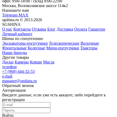
офис
9:00-18:00
/ склад
8:00-22:00
Москва, Волоколамское шоссе 114к2
Напишите нам
Telegram
MAX
sgshina.ru © 2013-2026
SGSHINA
О нас
Контакты
Отзывы
Блог
Доставка
Оплата
Гарантии
Личный кабинет
Шины по спецтехнике
Экскаваторы-погрузчики
Телескопические
Вилочные
Фронтальные
Колесные
Мини-погрузчики
Тракторы
Наши бренды
Другие товары
Диски
Камеры
Ковши
Масла
телефон
+7 (968) 444-32-53
e-mail
manager@sgshina.ru
Обратный звонок
Авторизация
Введите данные, если уже есть аккаунт, либо перейдите к
регистрации
Войти