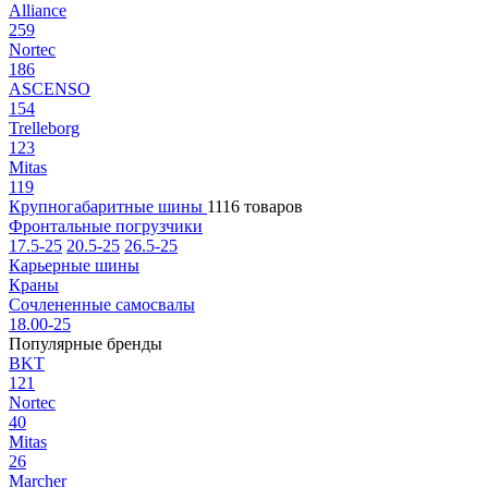
Alliance
259
Nortec
186
ASCENSO
154
Trelleborg
123
Mitas
119
Крупногабаритные шины
1116 товаров
Фронтальные погрузчики
17.5-25
20.5-25
26.5-25
Карьерные шины
Краны
Сочлененные самосвалы
18.00-25
Популярные бренды
BKT
121
Nortec
40
Mitas
26
Marcher