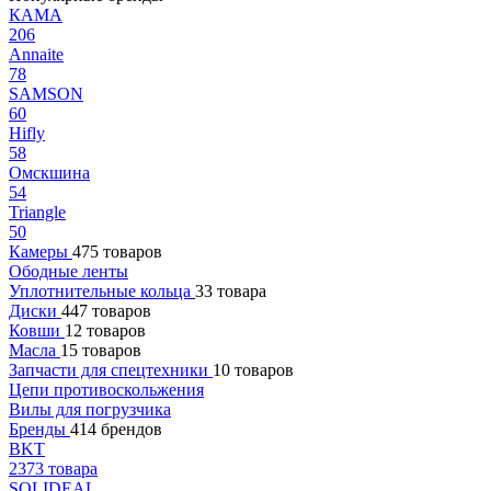
КАМА
206
Annaite
78
SAMSON
60
Hifly
58
Омскшина
54
Triangle
50
Камеры
475 товаров
Ободные ленты
Уплотнительные кольца
33 товара
Диски
447 товаров
Ковши
12 товаров
Масла
15 товаров
Запчасти для спецтехники
10 товаров
Цепи противоскольжения
Вилы для погрузчика
Бренды
414 брендов
BKT
2373 товара
SOLIDEAL